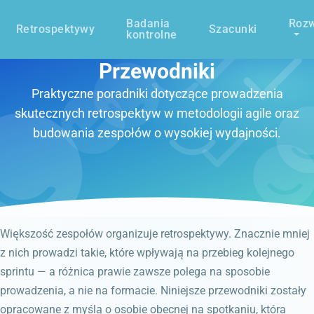
Badania
Rozw
Retrospektywy
Szacunki
kontrolne
Przewodniki
Praktyczne poradniki dotyczące prowadzenia
skutecznych retrospektyw w metodologii agile oraz
budowania zespołów o wysokiej wydajności.
Większość zespołów organizuje retrospektywy. Znacznie mniej
z nich prowadzi takie, które wpływają na przebieg kolejnego
sprintu — a różnica prawie zawsze polega na sposobie
prowadzenia, a nie na formacie. Niniejsze przewodniki zostały
opracowane z myślą o osobie obecnej na spotkaniu, która