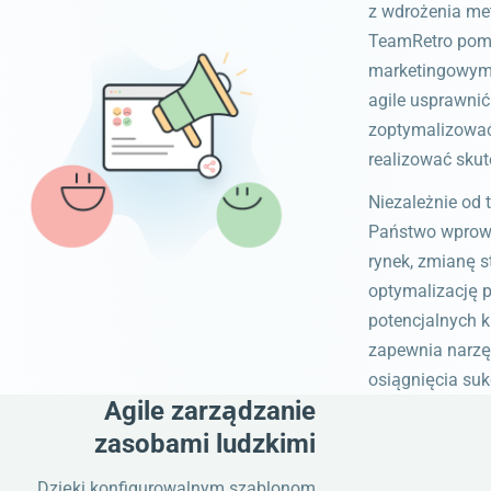
z wdrożenia met
TeamRetro pom
marketingowym
agile usprawnić
zoptymalizować
realizować skut
Niezależnie od 
Państwo wprow
rynek, zmianę st
optymalizację 
potencjalnych k
zapewnia narzę
osiągnięcia suk
Agile zarządzanie
zasobami ludzkimi
Dzięki konfigurowalnym szablonom