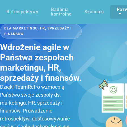
Badania
Rozw
Retrospektywy
Szacunki
kontrolne
DLA MARKETINGU, HR, SPRZEDAŻY I
FINANSÓW
Wdrożenie agile w
Państwa zespołach
marketingu, HR,
sprzedaży i finansów.
Dzięki TeamRetro wzmocnią
Państwo swoje zespoły ds.
marketingu, HR, sprzedaży i
finansów. Prowadzenie
retrospektyw, dostosowywanie
celów i ciągłe doskonalenie we