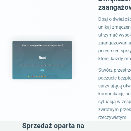
zaangażow
Dbaj o świeżość
unikaj zmęczen
utrzymać wysok
zaangażowania
przestrzeń sprz
której każdy mo
Stwórz przestr
poczucie bezpi
sprzyjającą otwa
komunikacji, or
sytuacją w zesp
zwrotnym prze
rzeczywistym.
Sprzedaż oparta na