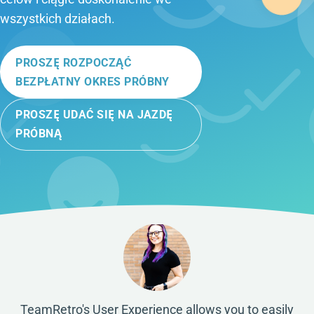
wszystkich działach.
PROSZĘ ROZPOCZĄĆ
BEZPŁATNY OKRES PRÓBNY
PROSZĘ UDAĆ SIĘ NA JAZDĘ
PRÓBNĄ
TeamRetro's User Experience allows you to easily