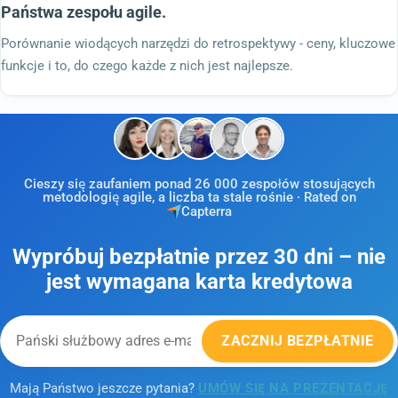
Państwa zespołu agile.
Porównanie wiodących narzędzi do retrospektywy - ceny, kluczowe
funkcje i to, do czego każde z nich jest najlepsze.
Cieszy się zaufaniem ponad 26 000 zespołów stosujących
metodologię agile, a liczba ta stale rośnie · Rated on
Capterra
Wypróbuj bezpłatnie przez 30 dni – nie
jest wymagana karta kredytowa
ZACZNIJ BEZPŁATNIE
Mają Państwo jeszcze pytania?
UMÓW SIĘ NA PREZENTACJĘ