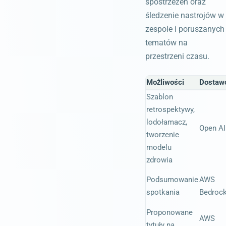
spostrzeżeń oraz
śledzenie nastrojów w
zespole i poruszanych
tematów na
przestrzeni czasu.
Możliwości
Dostaw
Szablon
retrospektywy,
lodołamacz,
Open AI
tworzenie
modelu
zdrowia
Podsumowanie
AWS
spotkania
Bedroc
Proponowane
AWS
tytuły na