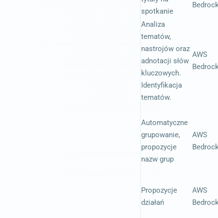
Bedroc
spotkanie
Analiza
tematów,
nastrojów oraz
AWS
adnotacji słów
Bedroc
kluczowych.
Identyfikacja
tematów.
Automatyczne
grupowanie,
AWS
propozycje
Bedroc
nazw grup
Propozycje
AWS
działań
Bedroc