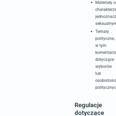
Materiały o
charakterz
jednoznacz
seksualny
Tematy
polityczne,
w tym
komentarz
dotyczące
wyborów
lub
osobistośc
politycznyc
Regulacje
dotyczące