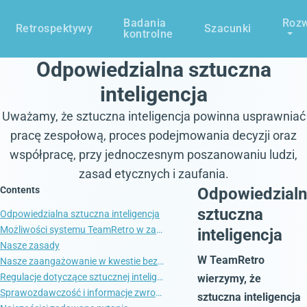
Badania
Rozw
Retrospektywy
Szacunki
kontrolne
Odpowiedzialna sztuczna
inteligencja
Uważamy, że sztuczna inteligencja powinna usprawniać
pracę zespołową, proces podejmowania decyzji oraz
współpracę, przy jednoczesnym poszanowaniu ludzi,
zasad etycznych i zaufania.
Contents
Odpowiedzial
sztuczna
Odpowiedzialna sztuczna inteligencja
Możliwości systemu TeamRetro w zakresie sztucznej inteligencji
inteligencja
Nasze zasady
W TeamRetro
Nasze zaangażowanie w kwestie bezpieczeństwa
Regulacje dotyczące sztucznej inteligencji oraz unijna ustawa o sztucznej inteligencji
wierzymy, że
Sprawozdawczość i informacje zwrotne
sztuczna inteligencja