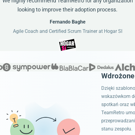
We highly recommend TeamRetro for any organization
looking to improve their adoption process.
Fernando Baghe
Agile Coach and Certified Scrum Trainer at Hogar SI
Wdrożone 
Dzięki szablo
wskazówkom do
spotkań oraz 
TeamRetro umo
przeprowadzanie
stanu zespołu.