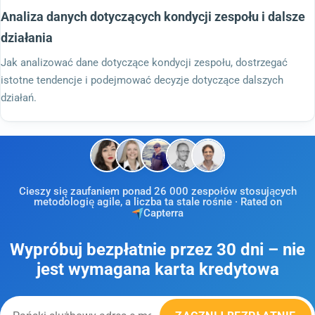
Analiza danych dotyczących kondycji zespołu i dalsze
działania
Jak analizować dane dotyczące kondycji zespołu, dostrzegać
istotne tendencje i podejmować decyzje dotyczące dalszych
działań.
Cieszy się zaufaniem ponad 26 000 zespołów stosujących
metodologię agile, a liczba ta stale rośnie · Rated on
Capterra
Wypróbuj bezpłatnie przez 30 dni – nie
jest wymagana karta kredytowa