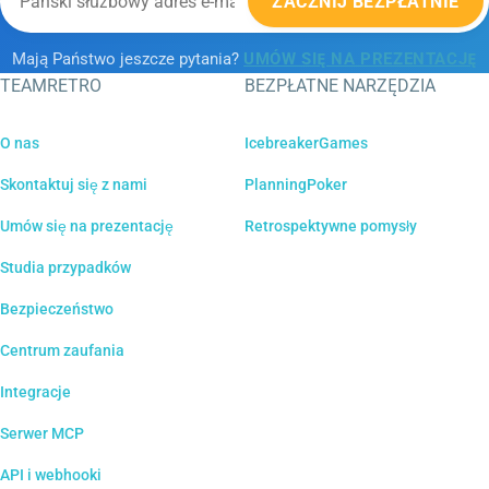
ZACZNIJ BEZPŁATNIE
Mają Państwo jeszcze pytania?
UMÓW SIĘ NA PREZENTACJĘ
TEAMRETRO
BEZPŁATNE NARZĘDZIA
O nas
IcebreakerGames
Skontaktuj się z nami
PlanningPoker
Umów się na prezentację
Retrospektywne pomysły
Studia przypadków
Bezpieczeństwo
Centrum zaufania
Integracje
Serwer MCP
API i webhooki