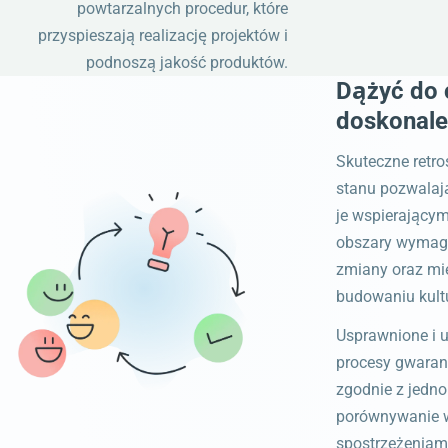
powtarzalnych procedur, które
przyspieszają realizację projektów i
podnoszą jakość produktów.
Dążyć do 
doskonale
Skuteczne retro
stanu pozwalaj
je wspierający
obszary wymag
zmiany oraz mie
budowaniu kultu
Usprawnione i 
procesy gwarant
zgodnie z jednol
porównywanie w
spostrzeżeniam