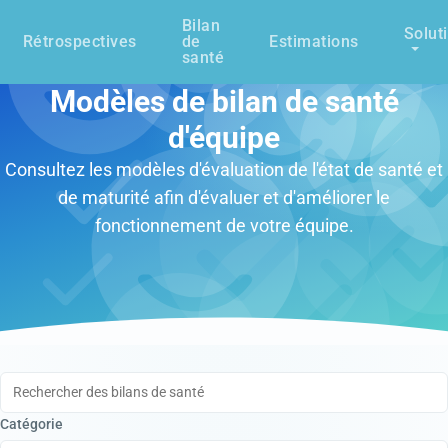
Bilan
Solut
Rétrospectives
de
Estimations
santé
Modèles de bilan de santé
d'équipe
Consultez les modèles d'évaluation de l'état de santé et
de maturité afin d'évaluer et d'améliorer le
fonctionnement de votre équipe.
Rechercher des bilans de santé
Catégorie