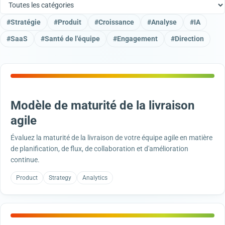
#
Stratégie
#
Produit
#
Croissance
#
Analyse
#
IA
#
SaaS
#
Santé de l'équipe
#
Engagement
#
Direction
47
Modèle de maturité de la livraison
agile
Évaluez la maturité de la livraison de votre équipe agile en matière
de planification, de flux, de collaboration et d'amélioration
continue.
Product
Strategy
Analytics