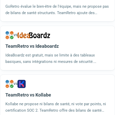
GoRetro évalue le bien-être de l'équipe, mais ne propose pas
de bilans de santé structurés. TeamRetro ajoute des
modèles de bilans de santé, des rétrospectives
programmées, des résumés générés par IA et des
intégrations.
VS
TeamRetro vs Ideaboardz
IdeaBoardz est gratuit, mais se limite à des tableaux
basiques, sans intégrations ni mesures de sécurité.
TeamRetro propose en plus des contrôles d'intégrité, des
rétrospectives programmées, des résumés générés par IA et
un hébergement conforme à la norme SOC 2.
VS
TeamRetro vs Kollabe
Kollabe ne propose ni bilans de santé, ni vote par points, ni
certification SOC 2. TeamRetro offre des bilans de santé