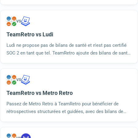
d'équipe, un vote par points indépendant, plus de 200
modèles et une sécurité conforme à la norme SOC 2.
VS
TeamRetro vs Ludi
Ludi ne propose pas de bilans de santé et n'est pas certifié
SOC 2 en tant que tel. TeamRetro ajoute des bilans de santé
et des indicateurs de performance pour les équipes, le
regroupement et les synthèses par IA, ainsi qu'une sécurité
SOC 2 de type 2.
VS
TeamRetro vs Metro Retro
Passez de Metro Retro à TeamRetro pour bénéficier de
rétrospectives structurées et guidées, avec des bilans de
santé, un regroupement par IA, un suivi des actions et une
sécurité conforme à la norme SOC 2 Type 2. Essayez-le
gratuitement.