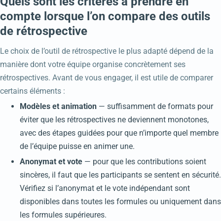
Quels sont les critères à prendre en
parvienne à déchiffrer le mur. Un regard sans concession sur
compte lorsque l’on compare des outils
les limites de l’évolutivité des rétrospectives sur papier.
de rétrospective
Le choix de l’outil de rétrospective le plus adapté dépend de la
manière dont votre équipe organise concrètement ses
rétrospectives. Avant de vous engager, il est utile de comparer
certains éléments :
Modèles et animation
— suffisamment de formats pour
éviter que les rétrospectives ne deviennent monotones,
avec des étapes guidées pour que n’importe quel membre
de l’équipe puisse en animer une.
Anonymat et vote
— pour que les contributions soient
sincères, il faut que les participants se sentent en sécurité.
Vérifiez si l’anonymat et le vote indépendant sont
disponibles dans toutes les formules ou uniquement dans
les formules supérieures.