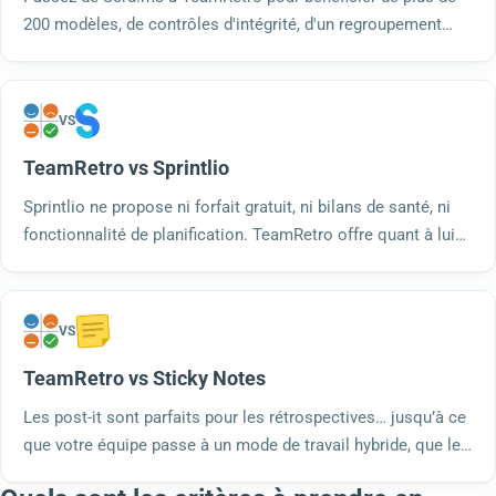
200 modèles, de contrôles d'intégrité, d'un regroupement
automatisé, d'un suivi des actions, d'analyses et d'un
hébergement sécurisé conforme à la norme SOC 2 Type 2.
Essayez-le gratuitement.
VS
TeamRetro vs Sprintlio
Sprintlio ne propose ni forfait gratuit, ni bilans de santé, ni
fonctionnalité de planification. TeamRetro offre quant à lui
des modèles de bilans de santé, des rétrospectives
planifiées, plus de 200 modèles, un regroupement par IA et
une sécurité conforme à la norme SOC 2 Type 2.
VS
TeamRetro vs Sticky Notes
Les post-it sont parfaits pour les rétrospectives… jusqu’à ce
que votre équipe passe à un mode de travail hybride, que les
actions à mener disparaissent et que plus personne ne