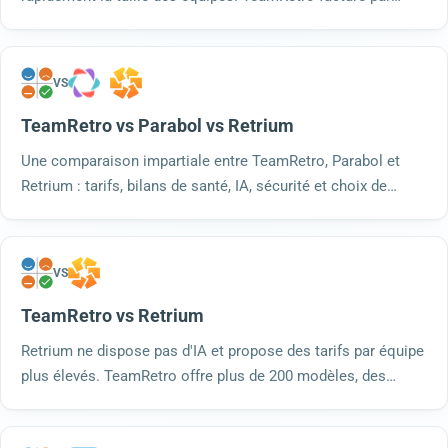
équipe pour un nombre illimité d'utilisateurs, avec des bilans
de santé, des rétrospectives programmées et plus de 200
modèles.
VS
TeamRetro vs Parabol vs Retrium
Une comparaison impartiale entre TeamRetro, Parabol et
Retrium : tarifs, bilans de santé, IA, sécurité et choix de
l'outil le plus adapté. Données vérifiées en juillet 2026.
VS
TeamRetro vs Retrium
Retrium ne dispose pas d'IA et propose des tarifs par équipe
plus élevés. TeamRetro offre plus de 200 modèles, des
regroupements et des résumés générés par l'IA, des bilans
de santé et des rétrospectives programmées, le tout à un