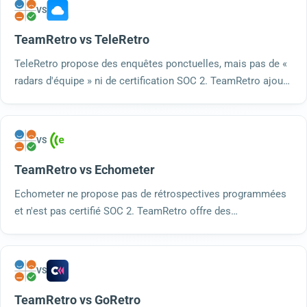
prix plus avantageux. Essayez-le gratuitement.
VS
TeamRetro vs TeleRetro
TeleRetro propose des enquêtes ponctuelles, mais pas de «
radars d'équipe » ni de certification SOC 2. TeamRetro ajoute
des modèles de bilan de santé et des « radars », le
regroupement par IA, plus de 200 modèles et une sécurité
conforme à la norme SOC 2 de type 2.
VS
TeamRetro vs Echometer
Echometer ne propose pas de rétrospectives programmées
et n'est pas certifié SOC 2. TeamRetro offre des
fonctionnalités de planification, plus de 200 modèles, le «
planning poker » et une certification SOC 2 de type 2.
Essayez-le gratuitement.
VS
TeamRetro vs GoRetro