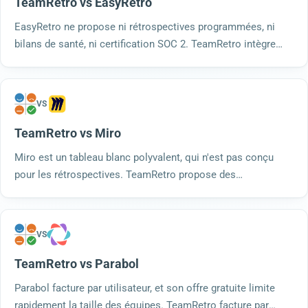
TeamRetro vs EasyRetro
EasyRetro ne propose ni rétrospectives programmées, ni
bilans de santé, ni certification SOC 2. TeamRetro intègre
ces trois fonctionnalités, ainsi que plus de 200 modèles et
des outils d'analyse intégrés. Essayez-le gratuitement.
VS
TeamRetro vs Miro
Miro est un tableau blanc polyvalent, qui n'est pas conçu
pour les rétrospectives. TeamRetro propose des
rétrospectives structurées, des bilans de santé, des
rétrospectives programmées, un regroupement par IA et une
certification SOC 2.
VS
TeamRetro vs Parabol
Parabol facture par utilisateur, et son offre gratuite limite
rapidement la taille des équipes. TeamRetro facture par