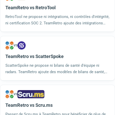
TeamRetro vs RetroTool
RetroTool ne propose ni intégrations, ni contrôles d'intégrité,
ni certification SOC 2. TeamRetro ajoute des intégrations
avec Jira, Slack et Teams, des contrôles d'intégrité, le
regroupement par IA et la certification SOC 2 de type 2.
VS
TeamRetro vs ScatterSpoke
ScatterSpoke ne propose ni bilans de santé d'équipe ni
radars. TeamRetro ajoute des modèles de bilans de santé,
des radars, plus de 200 modèles, le regroupement par IA et
une certification SOC 2 de type 2 pour chaque formule.
VS
TeamRetro vs Scru.ms
Passez de Scru.ms à TeamRetro pour bénéficier de plus de