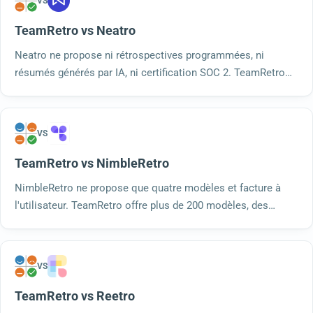
VS
TeamRetro vs Neatro
Neatro ne propose ni rétrospectives programmées, ni
résumés générés par IA, ni certification SOC 2. TeamRetro
offre quant à lui des fonctionnalités de planification, de
regroupement par IA et de résumés, un mode présentation
ainsi qu'une certification SOC 2.
VS
TeamRetro vs NimbleRetro
NimbleRetro ne propose que quatre modèles et facture à
l'utilisateur. TeamRetro offre plus de 200 modèles, des
contrôles d'intégrité, des analyses basées sur l'IA et une
certification SOC 2 Type 2, le tout avec un nombre illimité
d'utilisateurs.
VS
TeamRetro vs Reetro