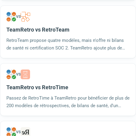
Type 2 pour chaque formule. Essayez-le gratuitement.
VS
TeamRetro vs RetroTeam
RetroTeam propose quatre modèles, mais n'offre ni bilans
de santé ni certification SOC 2. TeamRetro ajoute plus de
200 modèles, des bilans de santé des équipes, des analyses
basées sur l'IA et une certification SOC 2 de type 2 pour
chaque équipe.
VS
TeamRetro vs RetroTime
Passez de RetroTime à TeamRetro pour bénéficier de plus de
200 modèles de rétrospectives, de bilans de santé, d'un
regroupement automatisé, d'un suivi des actions et d'une
certification de sécurité SOC 2 Type 2. Essayez-le
gratuitement.
VS