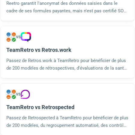
Reetro garantit l'anonymat des données saisies dans le
cadre de ses formules payantes, mais n'est pas certifié SOC
2. TeamRetro garantit l'anonymat dans toutes ses formules,
ainsi que des contrôles de santé, des alertes et la
certification SOC 2.
VS
TeamRetro vs Retros.work
Passez de Retros.work à TeamRetro pour bénéficier de plus
de 200 modèles de rétrospectives, d'évaluations de la santé
de l'équipe, d'un regroupement par IA, d'une authentification
unique (SSO) sur toutes les formules et d'une certification
de sécurité SOC 2 Type 2. Essayez-le gratuitement.
VS
TeamRetro vs Retrospected
Passez de Retrospected à TeamRetro pour bénéficier de plus
de 200 modèles, du regroupement automatisé, des contrôles
d'intégrité, du suivi des actions et de la conformité SOC 2