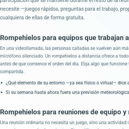
participación que se mantiene durante el resto de la reu
necesite —juegos rápidos, preguntas para el trabajo, pro
cualquiera de ellas de forma gratuita.
Rompehielos para equipos que trabajan a
En una videollamada, las personas calladas se vuelven aún más c
micrófono silenciado. Un rompehielos a distancia ofrece a todos
antes de que comience el orden del día. Elija algo que funcione
compartida.
¿Qué elemento de su entorno —ya sea físico o virtual— dice 
Si su semana hasta ahora fuera una previsión meteorológica
Rompehielos para reuniones de equipo y 
Una reunión ordinaria no necesita un juego, sino una actividad i