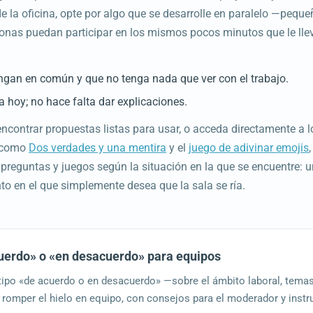
de la oficina, opte por algo que se desarrolle en paralelo —pequ
sonas puedan participar en los mismos pocos minutos que le lle
ngan en común y que no tenga nada que ver con el trabajo.
a hoy; no hace falta dar explicaciones.
encontrar propuestas listas para usar, o acceda directamente a 
, como
Dos verdades y una mentira
y el
juego de adivinar emojis
preguntas y juegos según la situación en la que se encuentre: u
o en el que simplemente desea que la sala se ría.
cuerdo» o «en desacuerdo» para equipos
 tipo «de acuerdo o en desacuerdo» —sobre el ámbito laboral, temas
 romper el hielo en equipo, con consejos para el moderador y inst