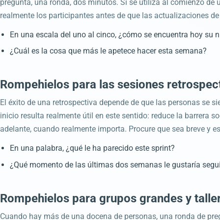
pregunta, una ronda, dos minutos. Si se utiliza al comienzo de 
realmente los participantes antes de que las actualizaciones 
En una escala del uno al cinco, ¿cómo se encuentra hoy su n
¿Cuál es la cosa que más le apetece hacer esta semana?
Rompehielos para las sesiones retrospec
El éxito de una retrospectiva depende de que las personas se s
inicio resulta realmente útil en este sentido: reduce la barrer
adelante, cuando realmente importa. Procure que sea breve y est
En una palabra, ¿qué le ha parecido este sprint?
¿Qué momento de las últimas dos semanas le gustaría segui
Rompehielos para grupos grandes y talle
Cuando hay más de una docena de personas, una ronda de pregun