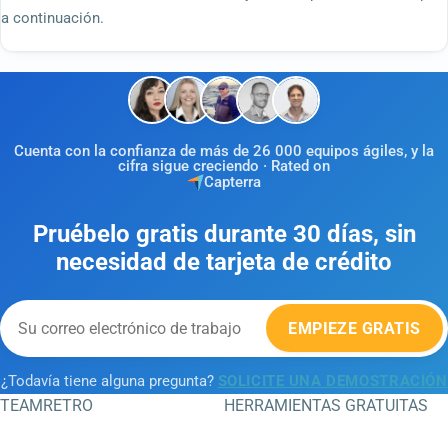
a continuación.
Cuenta con la confianza de más de 26 000 equipos ágiles, y la
cifra sigue creciendo · Rated on
Capterra
Pruébelo gratis durante 30 días, sin
necesidad de tarjeta de crédito
EMPIEZE GRATIS
¿Todavía tiene alguna pregunta?
SOLICITE UNA DEMOSTRACIÓN
TEAMRETRO
HERRAMIENTAS GRATUITAS