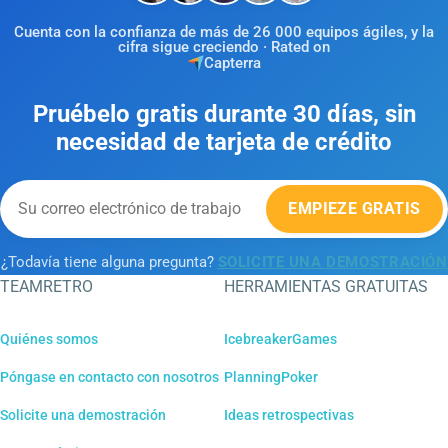
Cuenta con la confianza de más de 26 000 equipos ágiles, y la
cifra sigue creciendo · Rated on
Capterra
Pruébelo gratis durante 30 días, sin
necesidad de tarjeta de crédito
EMPIEZE GRATIS
¿Todavía tiene alguna pregunta?
SOLICITE UNA DEMOSTRACIÓN
TEAMRETRO
HERRAMIENTAS GRATUITAS
Quiénes somos
IcebreakerGames
Póngase en contacto con nosotros
PlanningPoker
Solicite una demostración
Ideas retrospectivas