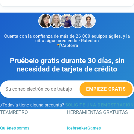
Cuenta con la confianza de más de 26 000 equipos ágiles, y la
cifra sigue creciendo · Rated on
Capterra
Pruébelo gratis durante 30 días, sin
necesidad de tarjeta de crédito
EMPIEZE GRATIS
¿Todavía tiene alguna pregunta?
SOLICITE UNA DEMOSTRACIÓN
TEAMRETRO
HERRAMIENTAS GRATUITAS
Quiénes somos
IcebreakerGames