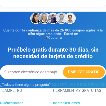
Cuenta con la confianza de más de 26 000 equipos ágiles, y la
cifra sigue creciendo · Rated on
Capterra
Pruébelo gratis durante 30 días, sin
necesidad de tarjeta de crédito
EMPIEZE GRATIS
¿Todavía tiene alguna pregunta?
SOLICITE UNA DEMOSTRACIÓN
TEAMRETRO
HERRAMIENTAS GRATUITAS
Quiénes somos
IcebreakerGames