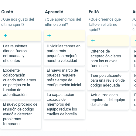
Gustó
Aprendió
Faltó
A
¿Qué nos gustó del
¿Qué aprendimos del
¿Qué creemos que
¿
último sprint?
último sprint?
faltó en el último
he
sprint?
úl
Las reuniones
Dividir las tareas en
diarias fueron
partes más
Criterios de
enfocadas y
pequeñas mejoró
aceptación claros
i
eficientes
nuestra velocidad
para las nuevas
funciones
t
Excelente
El nuevo marco de
colaboración
pruebas requiere
Tiempo suficiente
M
cuando trabajamos
más tiempo de
para una revisión de
c
en parejas en la
configuración inicial
código adecuada
función de
autenticación
La capacitación
Actualizaciones
P
cruzada de
regulares del equipo
c
El nuevo proceso de
miembros del
del cliente
d
revisión de código
equipo reduce los
ayudó a detectar
cuellos de botella
problemas
temprano