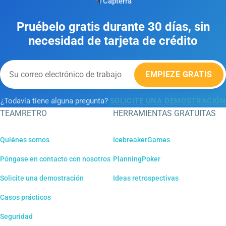
Capterra
Pruébelo gratis durante 30 días, sin
necesidad de tarjeta de crédito
EMPIEZE GRATIS
¿Todavía tiene alguna pregunta?
SOLICITE UNA DEMOSTRACIÓN
TEAMRETRO
HERRAMIENTAS GRATUITAS
Quiénes somos
IcebreakerGames
Póngase en contacto con nosotros
PlanningPoker
Solicite una demostración
Ideas retrospectivas
Casos prácticos
Seguridad