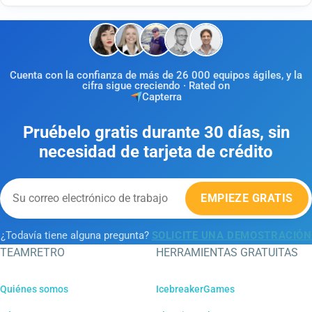
Cuenta con la confianza de más de 26 000 equipos ágiles, y la
cifra sigue creciendo · Rated on
Capterra
Pruébelo gratis durante 30 días, sin
necesidad de tarjeta de crédito
EMPIEZE GRATIS
¿Todavía tiene alguna pregunta?
SOLICITE UNA DEMOSTRACIÓN
TEAMRETRO
HERRAMIENTAS GRATUITAS
Quiénes somos
IcebreakerGames