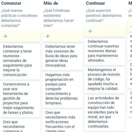
Comenzar
Más de
Continuar
M
¿Qué nuevas
¿Qué fortalezas
¿Qué aspectos
¿
prácticas o iniciativas
existentes
positivos deberíamos
re
deberíamos
deberíamos hacer
continuar?
comenzar?
más?
Deberíamos
q
continuar nuestras
Deberíamos
Deberíamos tener
a
reuniones diarias
comenzar a tener
más sesiones de
p
para mantenernos
reuniones
lluvia de ideas para
alineados.
semanales de
generar ideas
seguimiento para
innovadoras.
t
Mantengamos el
mejorar la
b
proceso de revisión
comunicación.
Hagamos más
de código, ha
programación en
e
ayudado mucho a
Comencemos a
parejas para
mejorar la calidad.
usar una
compartir
herramienta de
conocimiento y
Las actividades de
gestión de
detectar problemas
construcción de
proyectos para
temprano.
c
equipo han sido
mejor seguimiento
m
excelentes para la
de tareas y plazos.
Creo que
moral, así que
necesitamos más
deberíamos
Creo que
verificaciones
continuarlas.
necesitamos
frecuentes con el
comenzar a
cliente para