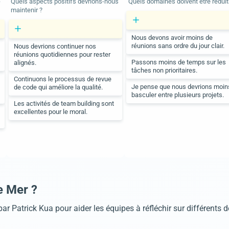
-
Quels aspects positifs devrions-nous
Quels domaines doivent être réduit
maintenir ?
Nous devons avoir moins de
réunions sans ordre du jour clair.
Nous devrions continuer nos
réunions quotidiennes pour rester
Passons moins de temps sur les
alignés.
tâches non prioritaires.
Continuons le processus de revue
Je pense que nous devrions moin
de code qui améliore la qualité.
basculer entre plusieurs projets.
Les activités de team building sont
excellentes pour le moral.
e Mer ?
r Patrick Kua pour aider les équipes à réfléchir sur différents de