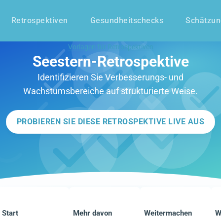
Retrospektiven
Gesundheitschecks
Schätzu
Vorlagen für Retrospektiven
Seestern-Retrospektive
Identifizieren Sie Verbesserungs- und
Wachstumsbereiche auf strukturierte Weise.
PROBIEREN SIE DIESE RETROSPEKTIVE LIVE AUS
Start
Mehr davon
Weitermachen
W