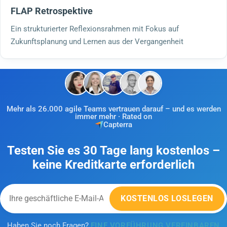
FLAP Retrospektive
Ein strukturierter Reflexionsrahmen mit Fokus auf
Zukunftsplanung und Lernen aus der Vergangenheit
Mehr als 26.000 agile Teams vertrauen darauf – und es werden
immer mehr · Rated on
Capterra
Testen Sie es 30 Tage lang kostenlos –
keine Kreditkarte erforderlich
KOSTENLOS LOSLEGEN
Haben Sie noch Fragen?
EINE VORFÜHRUNG VEREINBAREN