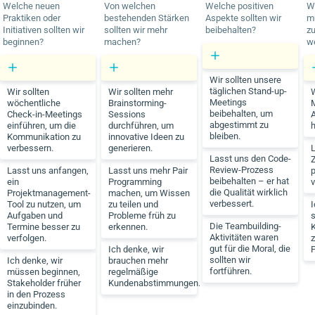
Welche neuen
Von welchen
Welche positiven
W
Praktiken oder
bestehenden Stärken
Aspekte sollten wir
mü
Initiativen sollten wir
sollten wir mehr
beibehalten?
z
beginnen?
machen?
w
Wir sollten unsere
täglichen Stand-up-
Wir sollten
Wir sollten mehr
Meetings
wöchentliche
Brainstorming-
beibehalten, um
Check-in-Meetings
Sessions
abgestimmt zu
einführen, um die
durchführen, um
bleiben.
Kommunikation zu
innovative Ideen zu
verbessern.
generieren.
Lasst uns den Code-
Z
Review-Prozess
Lasst uns anfangen,
Lasst uns mehr Pair
p
beibehalten – er hat
ein
Programming
v
die Qualität wirklich
Projektmanagement-
machen, um Wissen
verbessert.
Tool zu nutzen, um
zu teilen und
I
Aufgaben und
Probleme früh zu
s
Die Teambuilding-
Termine besser zu
erkennen.
Aktivitäten waren
verfolgen.
gut für die Moral, die
Ich denke, wir
P
sollten wir
Ich denke, wir
brauchen mehr
fortführen.
müssen beginnen,
regelmäßige
Stakeholder früher
Kundenabstimmungen.
in den Prozess
einzubinden.