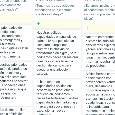
estras prioridades
cas claramente
¿Tenemos las capacidades
¿Estamos involucran
 y alineadas?
adecuadas para ejecutar
alineándonos efecti
nuestra estrategia?
con los grupos de int
clave?
 prioridades de
a eficiencia
Nuestras sólidas
a, expandirnos a
capacidades en análisis de
Nuestro compromiso
s emergentes y
datos e IA nos posicionan
clientes ha sido sóli
er nuestras
bien para cumplir con
deberíamos explora
des digitales están
nuestras iniciativas de
y foros adicionales 
neadas y se
transformación digital, pero
recopilar retroalime
an mutuamente.
podríamos necesitar mejorar
ideas más frecuent
nuestras capacidades de
informar nuestra hoj
nuestras prioridades
gestión del cambio para
de productos.
ación de productos,
asegurar una adopción
ón de talento y
exitosa.
Si bien hemos estab
ia del cliente son
asociaciones con
podríamos necesitar
Si bien tenemos
proveedores y vend
sus ponderaciones
capacidades sólidas en
clave, deberíamos
s para asegurar que
desarrollo de productos y
considerar expandir
 asignando
fabricación, podríamos
ecosistema para inc
s de manera
necesitar fortalecer nuestras
startups, institucio
capacidades de marketing y
académicas y conso
marca para apoyar nuestra
la industria para
dad de desarrollar
expansión a nuevos
mantenernos adelan
ategia sólida de
mercados.
tendencias emergen