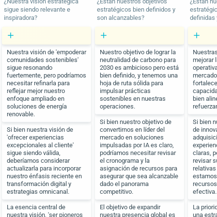
¿Nuestra visión estratégica
¿Están nuestros objetivos
¿Están nu
sigue siendo relevante e
estratégicos bien definidos y
estratégi
inspiradora?
son alcanzables?
definidas
Nuestra visión de 'empoderar
Nuestro objetivo de lograr la
Nuestras
comunidades sostenibles'
neutralidad de carbono para
mejorar l
sigue resonando
2030 es ambicioso pero está
operativ
fuertemente, pero podríamos
bien definido, y tenemos una
mercado
necesitar refinarla para
hoja de ruta sólida para
fortalec
reflejar mejor nuestro
impulsar prácticas
capacida
enfoque ampliado en
sostenibles en nuestras
bien ali
soluciones de energía
operaciones.
refuerz
renovable.
Si bien nuestro objetivo de
Si bien 
Si bien nuestra visión de
convertirnos en líder del
de innov
'ofrecer experiencias
mercado en soluciones
adquisici
excepcionales al cliente'
impulsadas por IA es claro,
experienc
sigue siendo válida,
podríamos necesitar revisar
claras, 
deberíamos considerar
el cronograma y la
revisar 
actualizarla para incorporar
asignación de recursos para
relativa
nuestro énfasis reciente en
asegurar que sea alcanzable
estamos
transformación digital y
dado el panorama
recurso
estrategias omnicanal.
competitivo.
efectiva.
La esencia central de
El objetivo de expandir
La priori
nuestra visión, 'ser pioneros
nuestra presencia global es
una estr