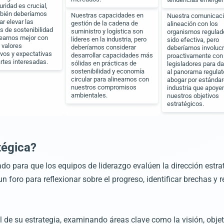
uridad es crucial,
mbién deberíamos
Nuestras capacidades en
Nuestra comunicaci
ar elevar las
gestión de la cadena de
alineación con los
as de sostenibilidad
suministro y logística son
organismos regulad
nearnos mejor con
líderes en la industria, pero
sido efectiva, pero
 valores
deberíamos considerar
deberíamos involuc
ivos y expectativas
desarrollar capacidades más
proactivamente con 
artes interesadas.
sólidas en prácticas de
legisladores para d
sostenibilidad y economía
al panorama regulato
circular para alinearnos con
abogar por estándar
nuestros compromisos
industria que apoye
ambientales.
nuestros objetivos
estratégicos.
tégica?
o para que los equipos de liderazgo evalúen la dirección estraté
 foro para reflexionar sobre el progreso, identificar brechas y r
al de su estrategia, examinando áreas clave como la visión, obje