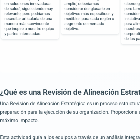
en soluciones innovadoras
amplio; deberíamos
ciberseg
de salud', sigue siendo muy
considerar desglosarlo en
pero ta
relevante, pero podríamos
objetivos más específicos y
consider
necesitar articularla de una
medibles para cada región o
iniciativ
manera más convincente
segmento de mercado
para ali
que inspire a nuestro equipo
objetivo.
nuestros
y partes interesadas.
corporat
de las p
¿Qué es una Revisión de Alineación Estra
Una Revisión de Alineación Estratégica es un proceso estructurad
preparación para la ejecución de su organización. Proporciona un
máximo impacto.
Esta actividad guía a los equipos a través de un análisis integr