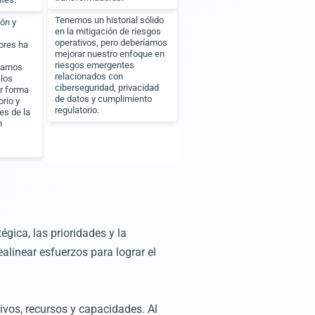
Tenemos un historial sólido
ón y
en la mitigación de riesgos
operativos, pero deberíamos
ores ha
mejorar nuestro enfoque en
riesgos emergentes
rarnos
relacionados con
los
ciberseguridad, privacidad
ar forma
de datos y cumplimiento
rio y
regulatorio.
es de la
n
gica, las prioridades y la
ealinear esfuerzos para lograr el
tivos, recursos y capacidades. Al