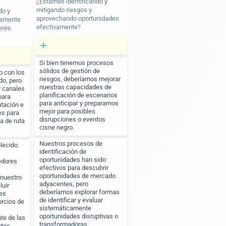
¿Estamos identificando y
mitigando riesgos y
do y
aprovechando oportunidades
vamente
efectivamente?
erés
Si bien tenemos procesos
sólidos de gestión de
 con los
riesgos, deberíamos mejorar
do, pero
nuestras capacidades de
r canales
planificación de escenarios
para
para anticipar y prepararnos
ntación e
mejor para posibles
es para
disrupciones o eventos
a de ruta
cisne negro.
Nuestros procesos de
lecido
identificación de
oportunidades han sido
edores
efectivos para descubrir
oportunidades de mercado
 nuestro
adyacentes, pero
luir
deberíamos explorar formas
nes
de identificar y evaluar
rcios de
sistemáticamente
oportunidades disruptivas o
te de las
transformadoras.
tes.