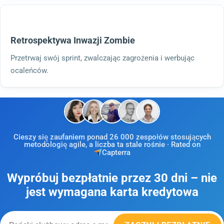
Retrospektywa Inwazji Zombie
Przetrwaj swój sprint, zwalczając zagrożenia i werbując
ocaleńców.
Cieszy się zaufaniem ponad 26 000 zespołów stosujących
metodologię agile, a liczba ta stale rośnie · Rated on
Capterra
Wypróbuj bezpłatnie przez 30 dni – nie
jest wymagana karta kredytowa