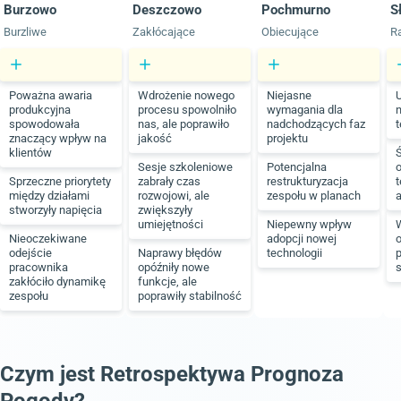
Burzowo
Deszczowo
Pochmurno
S
Burzliwe
Zakłócające
Obiecujące
R
Poważna awaria
Wdrożenie nowego
Niejasne
produkcyjna
procesu spowolniło
wymagania dla
n
spowodowała
nas, ale poprawiło
nadchodzących faz
znaczący wpływ na
jakość
projektu
klientów
Sesje szkoleniowe
Potencjalna
o
Sprzeczne priorytety
zabrały czas
restrukturyzacja
t
między działami
rozwojowi, ale
zespołu w planach
a
stworzyły napięcia
zwiększyły
umiejętności
Niepewny wpływ
Nieoczekiwane
adopcji nowej
odejście
Naprawy błędów
technologii
pracownika
opóźniły nowe
s
zakłóciło dynamikę
funkcje, ale
zespołu
poprawiły stabilność
Czym jest Retrospektywa Prognoza