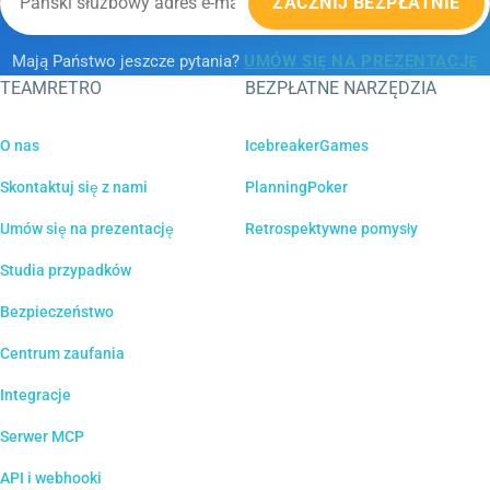
ZACZNIJ BEZPŁATNIE
Mają Państwo jeszcze pytania?
UMÓW SIĘ NA PREZENTACJĘ
TEAMRETRO
BEZPŁATNE NARZĘDZIA
O nas
IcebreakerGames
Skontaktuj się z nami
PlanningPoker
Umów się na prezentację
Retrospektywne pomysły
Studia przypadków
Bezpieczeństwo
Centrum zaufania
Integracje
Serwer MCP
API i webhooki