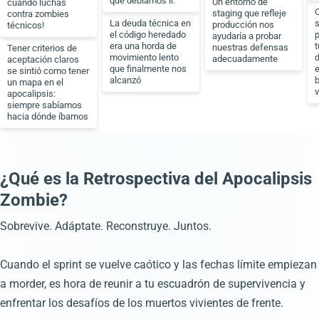
que debíamos ir.
Un entorno de
cuando luchas
C
staging que refleje
contra zombies
La deuda técnica en
s
producción nos
técnicos!
el código heredado
p
ayudaría a probar
era una horda de
t
nuestras defensas
Tener criterios de
movimiento lento
d
adecuadamente
aceptación claros
que finalmente nos
e
se sintió como tener
alcanzó
b
un mapa en el
apocalipsis:
siempre sabíamos
hacia dónde íbamos
¿Qué es la Retrospectiva del Apocalipsis
Zombie?
Sobrevive. Adáptate. Reconstruye. Juntos.
Cuando el sprint se vuelve caótico y las fechas límite empiezan
a morder, es hora de reunir a tu escuadrón de supervivencia y
enfrentar los desafíos de los muertos vivientes de frente.