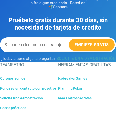
cifra sigue creciendo · Rated on
Capterra
Pruébelo gratis durante 30 días, sin
necesidad de tarjeta de crédito
EMPIEZE GRATIS
¿Todavía tiene alguna pregunta?
SOLICITE UNA DEMOSTRACIÓN
TEAMRETRO
HERRAMIENTAS GRATUITAS
Quiénes somos
IcebreakerGames
Póngase en contacto con nosotros
PlanningPoker
Solicite una demostración
Ideas retrospectivas
Casos prácticos