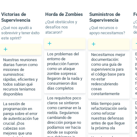
Victorias de
Horda de Zombies
Suministros de
F
Supervivencia
Supervivencia
¿Qué obstáculos y
¿
desafíos nos
fo
¿Qué nos ayudó a
¿Qué recursos o
atacaron?
d
sobrevivir y tener éxito
apoyo necesitamos?
este sprint?
Los problemas del
Necesitamos mejor
entorno de
'
documentación:
Nuestras reuniones
producción fueron
como una guía de
diarias fueron como
como un ataque
t
supervivencia para
misiones de
zombie sorpresa:
el código base para
suministros:
llegaron de la nada y
no estar
rápidas, eficientes y
consumieron dos
redescubriendo
todos sabían qué
días completos
cosas
recursos teníamos
constantemente
disponibles
Los requisitos poco
claros se sintieron
Más tiempo para
La sesión de
como caminar en la
l
refactorización sería
programación en
niebla. Seguíamos
l
como reforzar
pareja sobre el error
cambiando de
j
nuestras defensas
de autenticación fue
dirección porque no
e
antes de que llegue
crucial. ¡Dos
podíamos ver hacia
d
la próxima ola
cabezas son
dónde se suponía
mejores que una