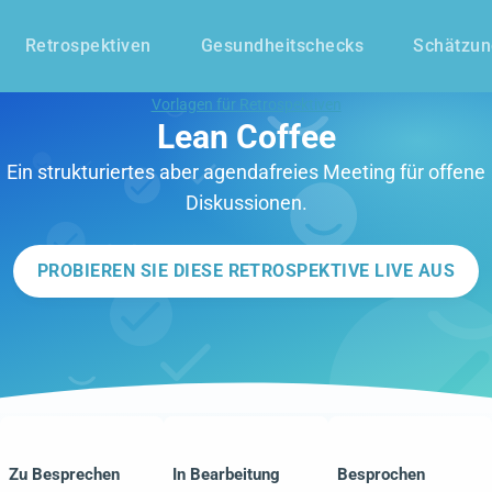
Retrospektiven
Gesundheitschecks
Schätzu
Vorlagen für Retrospektiven
Lean Coffee
Ein strukturiertes aber agendafreies Meeting für offene
Diskussionen.
PROBIEREN SIE DIESE RETROSPEKTIVE LIVE AUS
Zu Besprechen
In Bearbeitung
Besprochen