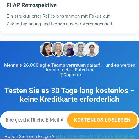
FLAP Retrospektive
Ein strukturierter Reflexionsrahmen mit Fokus auf
Zukunftsplanung und Lernen aus der Vergangenheit
Mehr als 26.000 agile Teams vertrauen darauf – und es werden
immer mehr · Rated on
Capterra
Testen Sie es 30 Tage lang kostenlos –
keine Kreditkarte erforderlich
KOSTENLOS LOSLEGEN
Haben Sie noch Fragen?
EINE VORFÜHRUNG VEREINBAREN