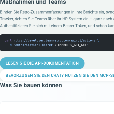
Maßnahmen und Teams
Binden Sie Retro-Zusammenfassungen in Ihre Berichte ein, sy
Tracker, richten Sie Teams über Ihr HR-System ein – ganz nach 
Authentifizieren Sie sich mit einem Bearer-Token, und schon ka
curl
 https://developer.teamretro.com/api/v1/actions
 \
  -H
 "Authorization: Bearer 
$TEAMRETRO_API_KEY
"
LESEN SIE DIE API-DOKUMENTATION
BEVORZUGEN SIE DEN CHAT? NUTZEN SIE DEN MCP-S
Was Sie bauen können