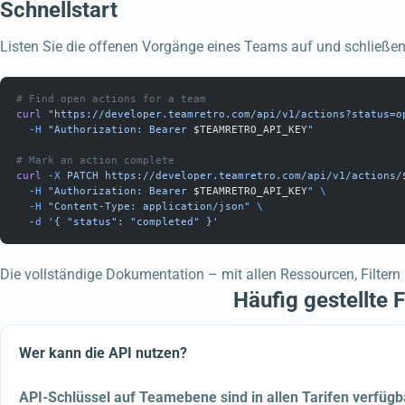
Schnellstart
Listen Sie die offenen Vorgänge eines Teams auf und schließen
# Find open actions for a team
curl
 "https://developer.teamretro.com/api/v1/actions?status=o
  -H
 "Authorization: Bearer 
$TEAMRETRO_API_KEY
"
# Mark an action complete
curl
 -X
 PATCH
 https://developer.teamretro.com/api/v1/actions/
  -H
 "Authorization: Bearer 
$TEAMRETRO_API_KEY
"
 \
  -H
 "Content-Type: application/json"
 \
  -d
 '{ "status": "completed" }'
Die vollständige Dokumentation – mit allen Ressourcen, Filtern
Häufig gestellte 
Wer kann die API nutzen?
API-Schlüssel auf Teamebene sind in allen Tarifen verfügb