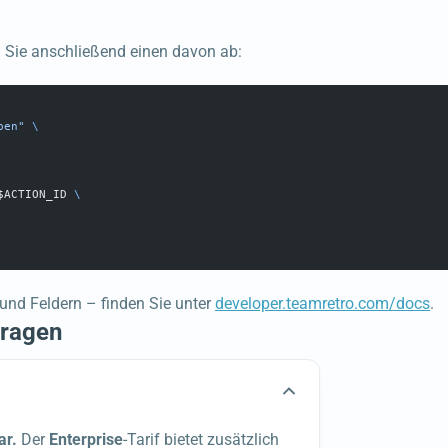
 Sie anschließend einen davon ab:
pen"
 \
$ACTION_ID 
\
 und Feldern – finden Sie unter
developer.teamretro.com/docs
.
Fragen
ar.
Der
Enterprise
-Tarif bietet zusätzlich