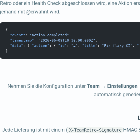
Retro oder ein Health Check abgeschlossen wird, eine Aktion erst
jemand mit @erwähnt wird.
{
  "event"
: 
"action.completed"
,
  "timestamp"
: 
"2026-06-09T10:30:00.000Z"
,
  "data"
: { 
"action"
: { 
"id"
: 
"…"
, 
"title"
: 
"Fix flaky CI"
, 
"
}
Nehmen Sie die Konfiguration unter
Team → Einstellungen 
automatisch generier
Jede Lieferung ist mit einem (
HMAC-SH
X-TeamRetro-Signature