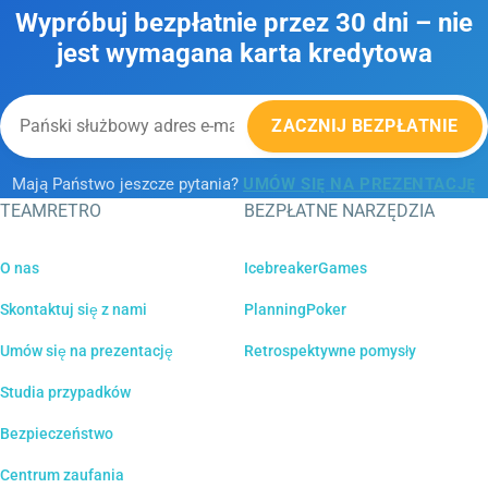
Wypróbuj bezpłatnie przez 30 dni – nie
jest wymagana karta kredytowa
ZACZNIJ BEZPŁATNIE
Mają Państwo jeszcze pytania?
UMÓW SIĘ NA PREZENTACJĘ
TEAMRETRO
BEZPŁATNE NARZĘDZIA
O nas
IcebreakerGames
Skontaktuj się z nami
PlanningPoker
Umów się na prezentację
Retrospektywne pomysły
Studia przypadków
Bezpieczeństwo
Centrum zaufania