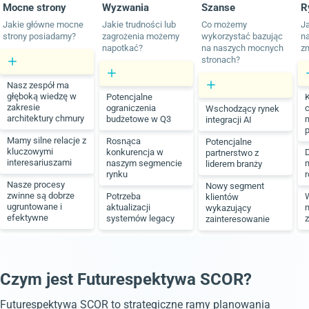
Mocne strony
Wyzwania
Szanse
R
Jakie główne mocne
Jakie trudności lub
Co możemy
Ja
strony posiadamy?
zagrożenia możemy
wykorzystać bazując
na
napotkać?
na naszych mocnych
z
stronach?
Nasz zespół ma
głęboką wiedzę w
Potencjalne
zakresie
ograniczenia
Wschodzący rynek
architektury chmury
budżetowe w Q3
integracji AI
p
Mamy silne relacje z
Rosnąca
Potencjalne
kluczowymi
konkurencja w
D
partnerstwo z
interesariuszami
naszym segmencie
liderem branży
rynku
Nasze procesy
Nowy segment
zwinne są dobrze
Potrzeba
klientów
ugruntowane i
aktualizacji
wykazujący
efektywne
systemów legacy
zainteresowanie
Czym jest Futurespektywa SCOR?
Futurespektywa SCOR to strategiczne ramy planowania