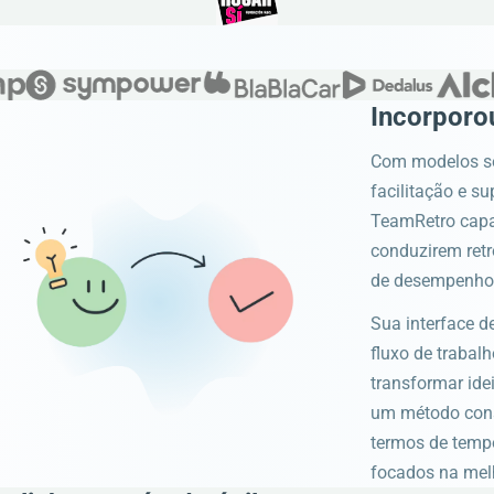
Incorporou
Com modelos set
facilitação e su
TeamRetro capa
conduzirem retr
de desempenho
Sua interface d
fluxo de trabal
transformar ide
um método consi
termos de temp
focados na melh