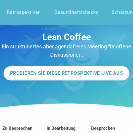
Retrospektiven
Gesundheitschecks
Schätzu
Vorlagen für Retrospektiven
Lean Coffee
Ein strukturiertes aber agendafreies Meeting für offene
Diskussionen.
PROBIEREN SIE DIESE RETROSPEKTIVE LIVE AUS
Zu Besprechen
In Bearbeitung
Besprochen