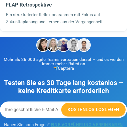
FLAP Retrospektive
Ein strukturierter Reflexionsrahmen mit Fokus auf
Zukunftsplanung und Lernen aus der Vergangenheit
Mehr als 26.000 agile Teams vertrauen darauf – und es werden
immer mehr · Rated on
Capterra
Testen Sie es 30 Tage lang kostenlos –
keine Kreditkarte erforderlich
KOSTENLOS LOSLEGEN
Haben Sie noch Fragen?
EINE VORFÜHRUNG VEREINBAREN