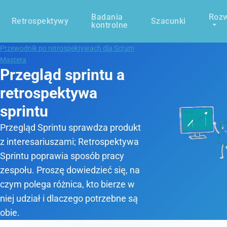
Badania
Rozw
Retrospektywy
Szacunki
kontrolne
Przewodnik po retrospektywach dla Scrum
Mastera
Przegląd sprintu a
retrospektywa
sprintu
Przegląd Sprintu sprawdza produkt
z interesariuszami; Retrospektywa
Sprintu poprawia sposób pracy
zespołu. Proszę dowiedzieć się, na
czym polega różnica, kto bierze w
niej udział i dlaczego potrzebne są
obie.