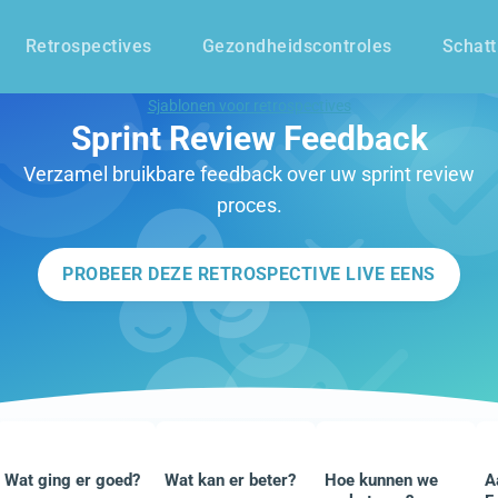
Retrospectives
Gezondheidscontroles
Schatt
Sjablonen voor retrospectives
Sprint Review Feedback
Verzamel bruikbare feedback over uw sprint review
proces.
PROBEER DEZE RETROSPECTIVE LIVE EENS
Wat ging er goed?
Wat kan er beter?
Hoe kunnen we
A