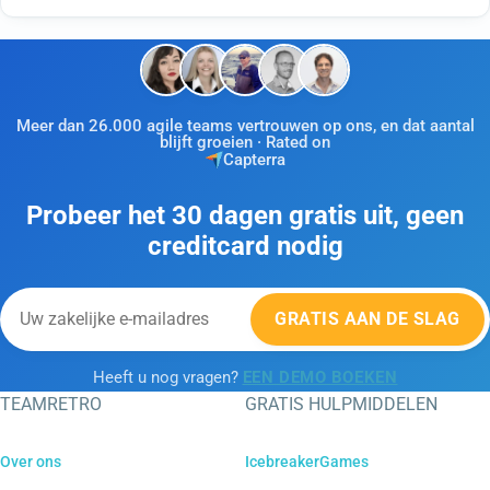
Meer dan 26.000 agile teams vertrouwen op ons, en dat aantal
blijft groeien · Rated on
Capterra
Probeer het 30 dagen gratis uit, geen
creditcard nodig
GRATIS AAN DE SLAG
Heeft u nog vragen?
EEN DEMO BOEKEN
TEAMRETRO
GRATIS HULPMIDDELEN
Over ons
IcebreakerGames