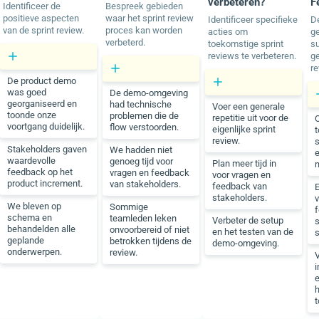
verbeteren?
F
Identificeer de
Bespreek gebieden
positieve aspecten
waar het sprint review
Identificeer specifieke
D
van de sprint review.
proces kan worden
acties om
g
verbeterd.
toekomstige sprint
s
reviews te verbeteren.
ge
re
De product demo
was goed
De demo-omgeving
georganiseerd en
had technische
Voer een generale
toonde onze
problemen die de
repetitie uit voor de
voortgang duidelijk.
flow verstoorden.
eigenlijke sprint
t
review.
s
Stakeholders gaven
We hadden niet
e
waardevolle
genoeg tijd voor
Plan meer tijd in
n
feedback op het
vragen en feedback
voor vragen en
product increment.
van stakeholders.
feedback van
stakeholders.
v
We bleven op
Sommige
f
schema en
teamleden leken
Verbeter de setup
s
behandelden alle
onvoorbereid of niet
en het testen van de
s
geplande
betrokken tijdens de
demo-omgeving.
onderwerpen.
review.
i
t