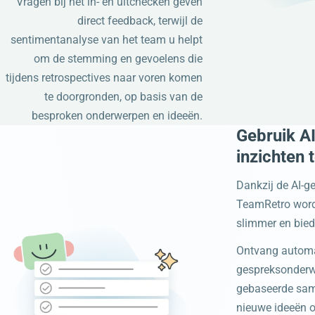
Vragen bij het in- en uitchecken geven
direct feedback, terwijl de
sentimentanalyse van het team u helpt
om de stemming en gevoelens die
tijdens retrospectives naar voren komen
te doorgronden, op basis van de
besproken onderwerpen en ideeën.
Gebruik A
inzichten 
Dankzij de AI-g
TeamRetro word
slimmer en bied
Ontvang automa
gespreksonderw
gebaseerde sam
nieuwe ideeën 