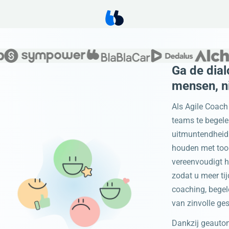
Ga de dia
mensen, ni
Als Agile Coach 
teams te begele
uitmuntendheid 
houden met too
vereenvoudigt he
zodat u meer ti
coaching, begele
van zinvolle ge
Dankzij geauto