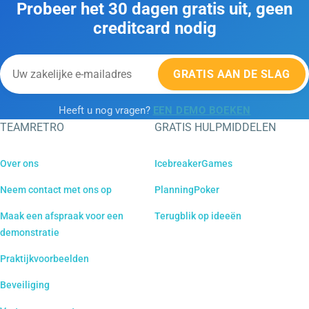
Probeer het 30 dagen gratis uit, geen
creditcard nodig
GRATIS AAN DE SLAG
Heeft u nog vragen?
EEN DEMO BOEKEN
TEAMRETRO
GRATIS HULPMIDDELEN
Over ons
IcebreakerGames
Neem contact met ons op
PlanningPoker
Maak een afspraak voor een
Terugblik op ideeën
demonstratie
Praktijkvoorbeelden
Beveiliging