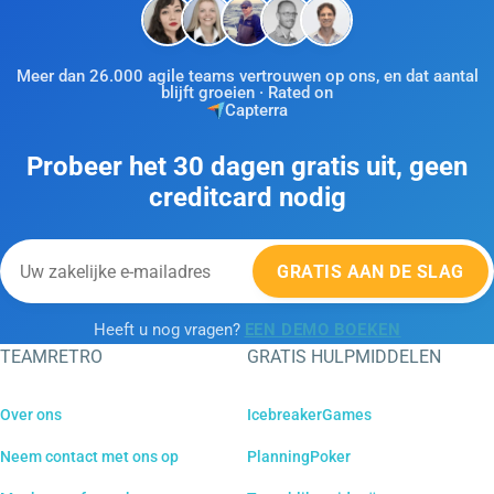
Meer dan 26.000 agile teams vertrouwen op ons, en dat aantal
blijft groeien · Rated on
Capterra
Probeer het 30 dagen gratis uit, geen
creditcard nodig
GRATIS AAN DE SLAG
Heeft u nog vragen?
EEN DEMO BOEKEN
TEAMRETRO
GRATIS HULPMIDDELEN
Over ons
IcebreakerGames
Neem contact met ons op
PlanningPoker