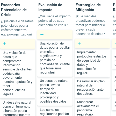
Escenarios
Evaluación de
Estrategias de
P
Potenciales de
Impacto
Mitigación
R
Crisis
¿Cuál sería el impacto
¿Qué medidas
¿
potencial de cada
proactivas podemos
re
¿Qué crisis o desafíos
escenario de crisis?
tomar para mitigar o
c
potenciales podría
prevenir cada
c
enfrentar nuestro
escenario de crisis?
cr
equipo/organización?
Una violación de
datos podría resultar
en multas
Implementar
E
Una violación de
significativas y
protocolos estrictos
datos que
pérdida de
de seguridad de
r
comprometa
confianza del cliente
datos y
c
información
que tome años
capacitación
sensible de clientes
reconstruir.
regular.
D
podría dañar
i
severamente
Un desastre natural
Desarrollar un plan
nuestra reputación y
podría llevar a
integral de
tener
tiempo de
recuperación ante
i
consecuencias
inactividad
desastres.
legales.
prolongado y
I
posibles despidos.
Monitorear
l
Un desastre natural
activamente el
r
como un terremoto
Los cambios
panorama
o huracán podría
regulatorios podrían
regulatorio.
interrumpir nuestra