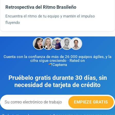
Retrospectiva del Ritmo Brasileño
Encuentra el ritmo de tu equipo y mantén el impulso
fluyendo
Cuenta con la confianza de más de 26 000 equipos ágiles, y la
cifra sigue creciendo · Rated on
Capterra
Pruébelo gratis durante 30 días, sin
necesidad de tarjeta de crédito
EMPIEZE GRATIS