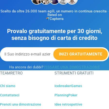
Scelto da oltre 26.000 team agili, un numero in continua crescita ·
Rated on
Capterra
Provalo gratuitamente per 30 giorni,
senza bisogno di carta di credito
INIZI GRATUITAMENTE
Ha ancora dei dubbi?
FISSARE UNA DIMOSTRAZIONE
TEAMRETRO
STRUMENTI GRATUITI
Chi siamo
IcebreakerGames
Contattateci
PlanningPoker
Prenoti una dimostrazione
Idee retrospettive