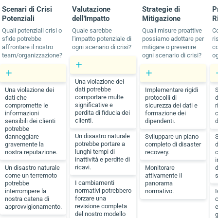
Scenari di Crisi
Valutazione
Strategie di
P
Potenziali
dell'Impatto
Mitigazione
R
Quali potenziali crisi o
Quale sarebbe
Quali misure proattive
C
sfide potrebbe
l'impatto potenziale di
possiamo adottare per
ri
affrontare il nostro
ogni scenario di crisi?
mitigare o prevenire
c
team/organizzazione?
ogni scenario di crisi?
og
Una violazione dei
dati potrebbe
Una violazione dei
Implementare rigidi
S
comportare multe
dati che
protocolli di
d
significative e
compromette le
sicurezza dei dati e
r
perdita di fiducia dei
informazioni
formazione dei
c
clienti.
sensibili dei clienti
dipendenti.
d
potrebbe
Un disastro naturale
danneggiare
Sviluppare un piano
S
potrebbe portare a
gravemente la
completo di disaster
lunghi tempi di
nostra reputazione.
recovery.
inattività e perdite di
ricavi.
Un disastro naturale
Monitorare
d
come un terremoto
attivamente il
s
I cambiamenti
potrebbe
panorama
normativi potrebbero
interrompere la
normativo.
I
forzare una
nostra catena di
c
revisione completa
approvvigionamento.
e
del nostro modello
g