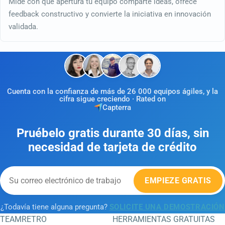
Mide con qué apertura tu equipo comparte ideas, ofrece
feedback constructivo y convierte la iniciativa en innovación
validada.
Cuenta con la confianza de más de 26 000 equipos ágiles, y la
cifra sigue creciendo · Rated on
Capterra
Pruébelo gratis durante 30 días, sin
necesidad de tarjeta de crédito
EMPIEZE GRATIS
¿Todavía tiene alguna pregunta?
SOLICITE UNA DEMOSTRACIÓN
TEAMRETRO
HERRAMIENTAS GRATUITAS