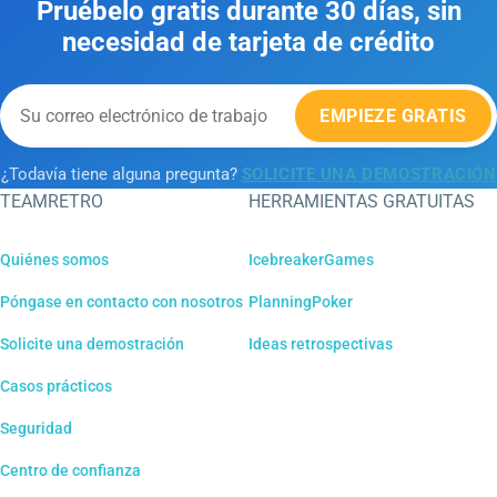
Pruébelo gratis durante 30 días, sin
necesidad de tarjeta de crédito
EMPIEZE GRATIS
¿Todavía tiene alguna pregunta?
SOLICITE UNA DEMOSTRACIÓN
TEAMRETRO
HERRAMIENTAS GRATUITAS
Quiénes somos
IcebreakerGames
Póngase en contacto con nosotros
PlanningPoker
Solicite una demostración
Ideas retrospectivas
Casos prácticos
Seguridad
Centro de confianza