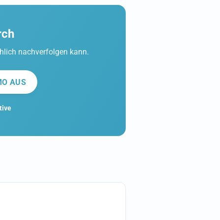
rch
hlich nachverfolgen kann.
MO AUS
tive