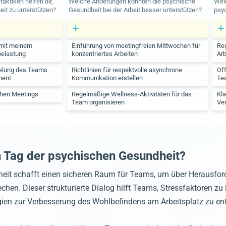
ktiken helfen dir,
Welche Änderungen könnten die psychische
Wel
it zu unterstützen?
Gesundheit bei der Arbeit besser unterstützen?
psy
mit meinem
Einführung von meetingfreien Mittwochen für
Re
belastung
konzentriertes Arbeiten
Ar
egelung des Teams
Richtlinien für respektvolle asynchrone
Of
ment
Kommunikation erstellen
Te
hen Meetings
Regelmäßige Wellness-Aktivitäten für das
Kla
Team organisieren
Ver
n Tag der psychischen Gesundheit?
heit schafft einen sicheren Raum für Teams, um über Herausfo
. Dieser strukturierte Dialog hilft Teams, Stressfaktoren zu ide
ien zur Verbesserung des Wohlbefindens am Arbeitsplatz zu ent