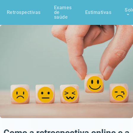
Exames
Sol
Retrospectivas
de
Estimativas
saúde
Como a retrospectiva online e a