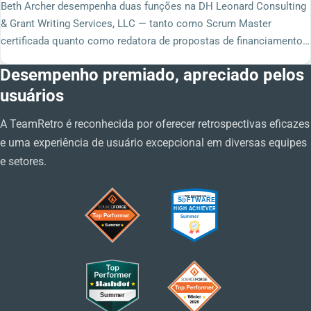
Beth Archer desempenha duas funções na DH Leonard Consulting
& Grant Writing Services, LLC — tanto como Scrum Master
certificada quanto como redatora de propostas de financiamento…
Desempenho premiado, apreciado pelos
usuários
A TeamRetro é reconhecida por oferecer retrospectivas eficazes
e uma experiência de usuário excepcional em diversas equipes
e setores.