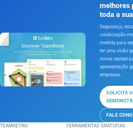
melhores 
toda a su
Segurança, esca
colaboração mai
medida para equ
ter uma visão g
nossa equipe p
apresentação g
empresas.
SOLICITE 
DEMONSTR
FALE CON
TEAMRETRO
FERRAMENTAS GRATUITAS