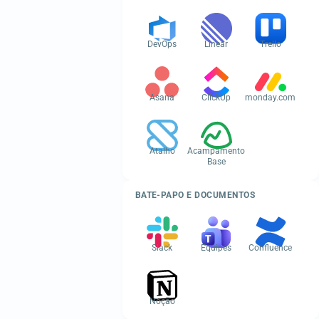
DevOps
Linear
Trello
Asana
ClickUp
monday.com
Atalho
Acampamento
Base
BATE-PAPO E DOCUMENTOS
Slack
Equipes
Confluence
Noção