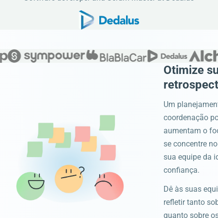
Otimize s
retrospect
Um planejament
coordenação p
aumentam o foc
se concentre no
sua equipe da i
confiança.
Dê às suas equ
refletir tanto s
quanto sobre o