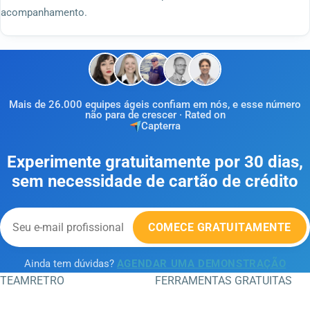
acompanhamento.
Mais de 26.000 equipes ágeis confiam em nós, e esse número
não para de crescer · Rated on
Capterra
Experimente gratuitamente por 30 dias,
sem necessidade de cartão de crédito
COMECE GRATUITAMENTE
Ainda tem dúvidas?
AGENDAR UMA DEMONSTRAÇÃO
TEAMRETRO
FERRAMENTAS GRATUITAS