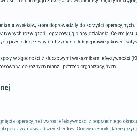
tywności. Ten przegląd zachęca do współpracy międzyfunkcyjne
iania wysiłków, które doprowadziły do korzyści operacyjnych. 
ywnych rozwiązań i opracowują plany działania. Celem jest u
h przy jednoczesnym utrzymaniu lub poprawie jakości i satysfa
społy w zgodności z kluczowymi wskaźnikami efektywności (KP
stosowana do różnych branż i potrzeb organizacyjnych.
nej
ęcia operacyjne i wzrost efektywności z poprzedniego okresu. 
b poprawy doświadczeń klientów. Omów czynniki, które przyczyn