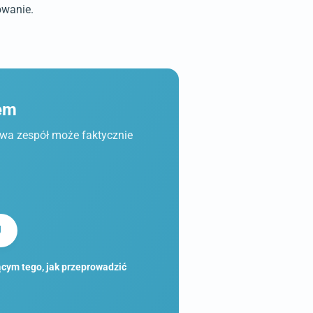
owanie.
łem
twa zespół może faktycznie
J
cym tego, jak przeprowadzić