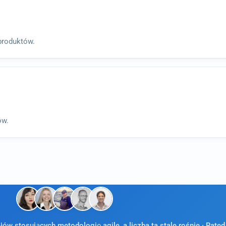
produktów.
ów.
w stosujących metodologię agile, a liczba ta stale rośnie · Rated