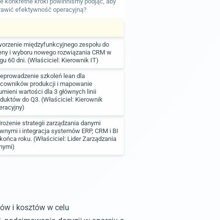
e konkretne kroki powinniśmy podjąć, aby
rawić efektywność operacyjną?
worzenie międzyfunkcyjnego zespołu do
eny i wyboru nowego rozwiązania CRM w
gu 60 dni. (Właściciel: Kierownik IT)
eprowadzenie szkoleń lean dla
acowników produkcji i mapowanie
umieni wartości dla 3 głównych linii
duktów do Q3. (Właściciel: Kierownik
eracyjny)
ożenie strategii zarządzania danymi
wnymi i integracja systemów ERP, CRM i BI
końca roku. (Właściciel: Lider Zarządzania
nymi)
sów i kosztów w celu