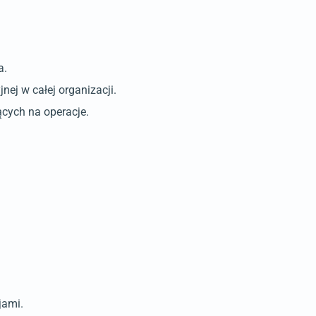
a.
ej w całej organizacji.
cych na operacje.
jami.