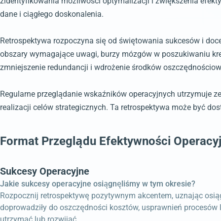
zidentyfikowania możliwości optymalizacji i zwiększenia efek
dane i ciągłego doskonalenia.
Retrospektywa rozpoczyna się od świętowania sukcesów i docen
obszary wymagające uwagi, burzy mózgów w poszukiwaniu kreat
zmniejszenie redundancji i wdrożenie środków oszczędnościowyc
Regularne przeglądanie wskaźników operacyjnych utrzymuje ze
realizacji celów strategicznych. Ta retrospektywa może być do
Format Przeglądu Efektywności Operacyj
Sukcesy Operacyjne
Jakie sukcesy operacyjne osiągnęliśmy w tym okresie?
Rozpocznij retrospektywę pozytywnym akcentem, uznając osiągni
doprowadziły do oszczędności kosztów, usprawnień procesów lu
utrzymać lub rozwijać.