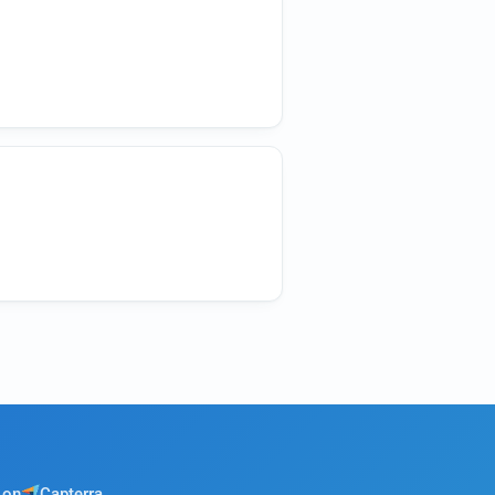
 on
Capterra