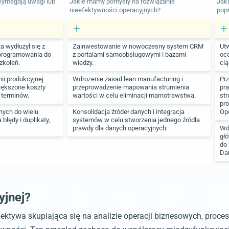
wymagają uwagi lub
Jakie mamy pomysły na rozwiązanie
Jaki
nieefektywności operacyjnych?
pop
ta wydłużył się z
Zainwestowanie w nowoczesny system CRM
Ut
programowania do
z portalami samoobsługowymi i bazami
oc
zkoleń.
wiedzy.
cią
nii produkcyjnej
Wdrożenie zasad lean manufacturing i
Prz
iększone koszty
przeprowadzenie mapowania strumienia
pr
 terminów.
wartości w celu eliminacji marnotrawstwa.
str
pro
ych do wielu
Konsolidacja źródeł danych i integracja
Op
błędy i duplikaty,
systemów w celu stworzenia jednego źródła
prawdy dla danych operacyjnych.
Wdr
głó
do 
Da
yjnej?
ektywa skupiająca się na analizie operacji biznesowych, proce