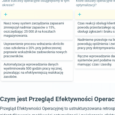
Jakie sukcesy operacyjne osiągnęliśmy w tym
Które obszary operacyjne 
okresie?
optymalizacji?
Nasz nowy system zarządzania zapasami
Czas reakcji obsługi klien
zmniejszył nadmiar zapasów o 15%,
powodu przestarzałego o
oszczędzając 25 000 zł na kosztach
obsługi zgłoszeń i braku s
magazynowania.
Nadmierne przestoje na li
Usprawnienie procesu wdrażania skróciło
powodują opóźnienia i zw
czas szkolenia o 20% przy jednoczesnej
pracy przy dotrzymywaniu
poprawie wskaźników zadowolenia nowych
pracowników.
Ręczne wprowadzanie dan
systemów jest podatne na 
Automatyzacja wprowadzania danych
marnując czas i zasoby.
wyeliminowała 500 godzin pracy ręcznej,
pozwalając na efektywniejszą realokację
zasobów.
Czym jest Przegląd Efektywności Operac
Przegląd Efektywności Operacyjnej to ustrukturyzowana retrosp