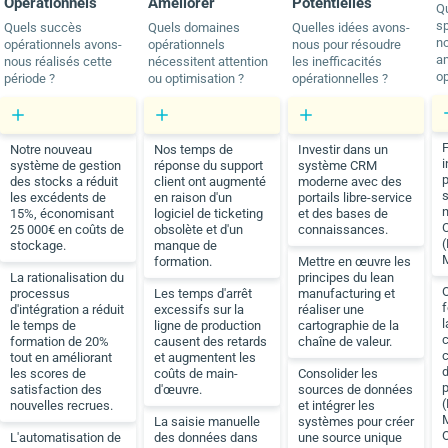
Opérationnels
Améliorer
Potentielles
Q
sp
Quels succès
Quels domaines
Quelles idées avons-
no
opérationnels avons-
opérationnels
nous pour résoudre
am
nous réalisés cette
nécessitent attention
les inefficacités
op
période ?
ou optimisation ?
opérationnelles ?
Notre nouveau
Nos temps de
Investir dans un
i
système de gestion
réponse du support
système CRM
p
des stocks a réduit
client ont augmenté
moderne avec des
s
les excédents de
en raison d'un
portails libre-service
n
15%, économisant
logiciel de ticketing
et des bases de
25 000€ en coûts de
obsolète et d'un
connaissances.
(
stockage.
manque de
formation.
Mettre en œuvre les
La rationalisation du
principes du lean
processus
Les temps d'arrêt
manufacturing et
f
d'intégration a réduit
excessifs sur la
réaliser une
l
le temps de
ligne de production
cartographie de la
c
formation de 20%
causent des retards
chaîne de valeur.
c
tout en améliorant
et augmentent les
d
les scores de
coûts de main-
Consolider les
p
satisfaction des
d'œuvre.
sources de données
(
nouvelles recrues.
et intégrer les
La saisie manuelle
systèmes pour créer
L'automatisation de
des données dans
une source unique