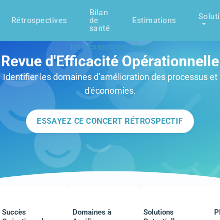
Bilan
Solut
Rétrospectives
de
Estimations
santé
Modèles de rétrospectives
Revue d'Efficacité Opérationnelle
Identifier les domaines d'amélioration des processus et
d'économies.
ESSAYEZ CE CONCERT RÉTROSPECTIF
Succès
Domaines à
Solutions
P