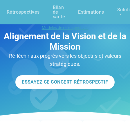
Bilan
Solut
Rétrospectives
de
Estimations
santé
Modèles de rétrospectives
Alignement de la Vision et de la
Mission
Réfléchir aux progrès vers les objectifs et valeurs
stratégiques.
ESSAYEZ CE CONCERT RÉTROSPECTIF