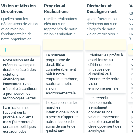
Vision et Mission
Progrès et
Obstacles et
V
Directrices
Réalisations
Désalignement
Q
c
Quelles sont les
Quelles réalisations
Quels facteurs ou
co
déclarations de vision
clés nous ont
décisions nous ont
mi
et de mission
rapprochés de notre
éloignés de notre
no
fondamentales de
vision et mission ?
vision et mission ?
?
notre organisation ?
Le nouveau
Prioriser les profits à
programme de
court terme au
Notre vision est de
c
durabilité a
détriment des
créer un avenir plus
considérablement
initiatives de
durable grâce à des
d
réduit notre
durabilité va à
solutions
empreinte carbone,
l'encontre de notre
énergétiques
d
soutenant notre
vision
innovantes. Cela
r
vision
environnementale.
m'inspire à continuer
environnementale.
à promouvoir les
Les récents
technologies vertes.
L'expansion sur les
licenciements
marchés
semblaient
La mission met
i
internationaux nous
contredire nos
l'accent sur la
a permis d'apporter
valeurs concernant
priorité aux clients,
notre mission de
la croissance et le
mais j'ai remarqué
l
soins de santé de
développement des
certaines politiques
i
qualité aux
employés.
qui créent des