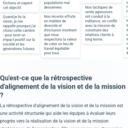
v
populations mal
frictions et sapent
desservies.
Nos tactiques de
cet objectif.
f
vente agressives
Nos récents efforts
ont conduit à la
Quand je lis la
N
en matière de
méfiance, en conflit
vision, je me
d
diversité et
avec la mission de
rappelle pourquoi j'ai
d'inclusion montrent
construire des
choisi cette carrière
que nous
relations clients à
- pour avoir un
s
respectons la valeur
long terme.
impact positif sur la
c
de créer un lieu de
société et les
s
travail équitable
générations futures.
à
pour tous.
Qu'est-ce que la rétrospective
d'alignement de la vision et de la mission
?
La rétrospective d'alignement de la vision et de la mission est
une activité structurée qui aide les équipes à évaluer leurs
progrès vers la réalisation de la vision et de la mission