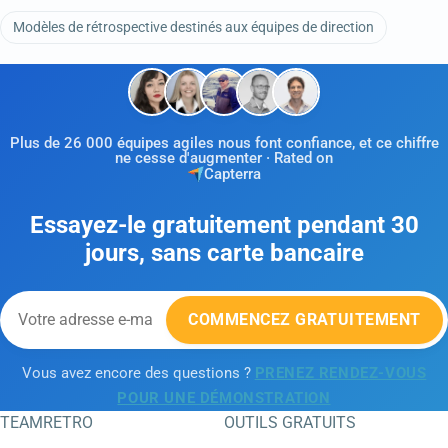
Modèles de rétrospective destinés aux équipes de direction
Plus de 26 000 équipes agiles nous font confiance, et ce chiffre
ne cesse d'augmenter · Rated on
Capterra
Essayez-le gratuitement pendant 30
jours, sans carte bancaire
COMMENCEZ GRATUITEMENT
Vous avez encore des questions ?
PRENEZ RENDEZ-VOUS
POUR UNE DÉMONSTRATION
TEAMRETRO
OUTILS GRATUITS