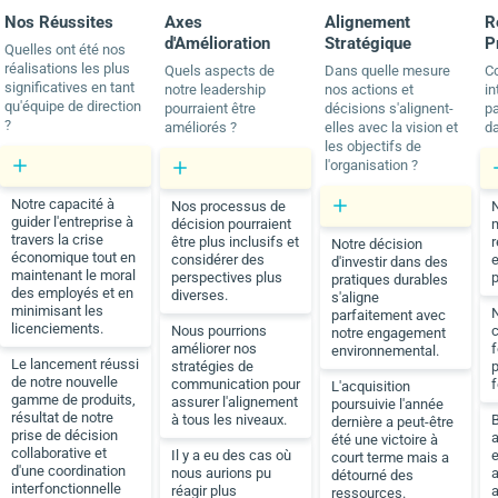
Nos Réussites
Axes
Alignement
R
d'Amélioration
Stratégique
P
Quelles ont été nos
réalisations les plus
Quels aspects de
Dans quelle mesure
C
significatives en tant
notre leadership
nos actions et
in
qu'équipe de direction
pourraient être
décisions s'alignent-
pa
?
améliorés ?
elles avec la vision et
da
les objectifs de
l'organisation ?
Notre capacité à
Nos processus de
guider l'entreprise à
décision pourraient
m
travers la crise
être plus inclusifs et
r
Notre décision
économique tout en
considérer des
d'investir dans des
maintenant le moral
perspectives plus
p
pratiques durables
des employés et en
diverses.
s'aligne
minimisant les
N
parfaitement avec
licenciements.
Nous pourrions
c
notre engagement
améliorer nos
f
environnemental.
Le lancement réussi
stratégies de
p
de notre nouvelle
communication pour
f
L'acquisition
gamme de produits,
assurer l'alignement
poursuivie l'année
résultat de notre
à tous les niveaux.
dernière a peut-être
prise de décision
été une victoire à
collaborative et
Il y a eu des cas où
court terme mais a
d'une coordination
nous aurions pu
a
détourné des
interfonctionnelle
réagir plus
a
ressources.