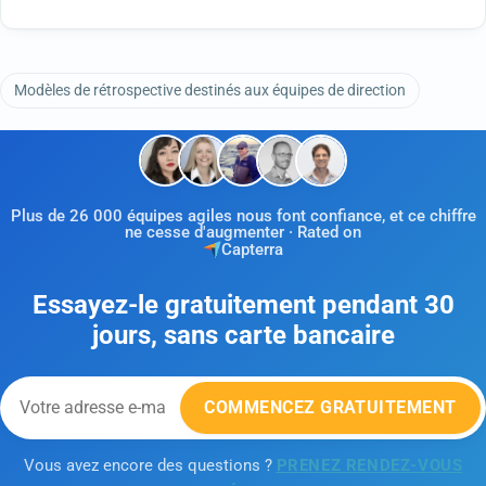
Modèles de rétrospective destinés aux équipes de direction
Plus de 26 000 équipes agiles nous font confiance, et ce chiffre
ne cesse d'augmenter · Rated on
Capterra
Essayez-le gratuitement pendant 30
jours, sans carte bancaire
COMMENCEZ GRATUITEMENT
Vous avez encore des questions ?
PRENEZ RENDEZ-VOUS