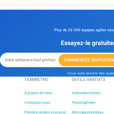
Plus de 26 000 équipes agiles nous
Essayez-le gratuit
COMMENCEZ GRATUITE
Vous avez encore des ques
TEAMRETRO
OUTILS GRATUITS
À propos de nous
IcebreakerGames
Contactez-nous
PlanningPoker
Prendre rendez-vous pour
RétrospectiveIdées