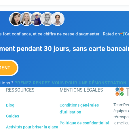
 font confiance, et ce chiffre ne cesse d'augmenter · Rated on
C
ement pendant 30 jours, sans carte bancai
MENT
tions ?
PRENEZ RENDEZ-VOUS POUR UNE DÉMONSTRATION
RESSOURCES
MENTIONS LÉGALES
TeamRetr
Blog
Conditions générales
équipes a
d'utilisation
Guides
rétrospe
Politique de confidentialité
le meille
Activités pour briser la glace