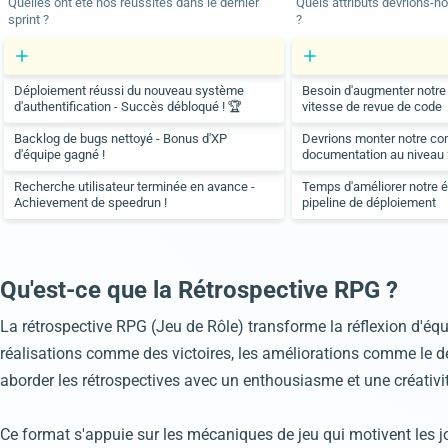
Quelles ont été nos réussites dans le dernier
Quels attributs devrions-n
sprint ?
?
Déploiement réussi du nouveau système
Besoin d'augmenter notre 
d'authentification - Succès débloqué ! 🏆
vitesse de revue de code
Backlog de bugs nettoyé - Bonus d'XP
Devrions monter notre c
d'équipe gagné !
documentation au niveau 
Recherche utilisateur terminée en avance -
Temps d'améliorer notre 
Achievement de speedrun !
pipeline de déploiement
Qu'est-ce que la Rétrospective RPG ?
La rétrospective RPG (Jeu de Rôle) transforme la réflexion d'équ
réalisations comme des victoires, les améliorations comme le
aborder les rétrospectives avec un enthousiasme et une créativi
Ce format s'appuie sur les mécaniques de jeu qui motivent les jou