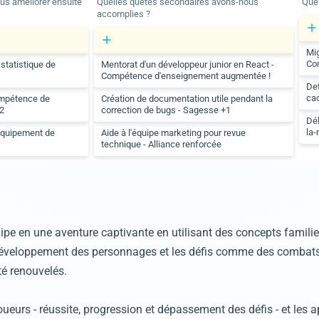
ous améliorer ensuite
Quelles quêtes secondaires avons-nous
Quel
accomplies ?
Mig
Com
statistique de
Mentorat d'un développeur junior en React -
Compétence d'enseignement augmentée !
Det
ca
ompétence de
Création de documentation utile pendant la
2
correction de bugs - Sagesse +1
Dél
la
équipement de
Aide à l'équipe marketing pour revue
technique - Alliance renforcée
ipe en une aventure captivante en utilisant des concepts familie
 développement des personnages et les défis comme des combats
té renouvelés.
eurs - réussite, progression et dépassement des défis - et les ap