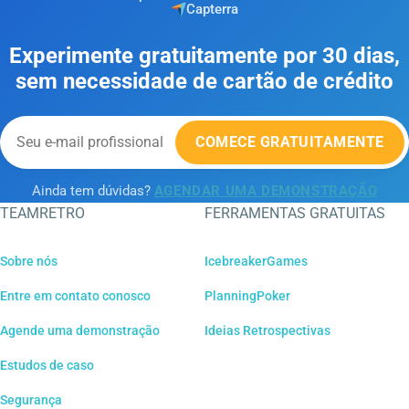
Capterra
Experimente gratuitamente por 30 dias,
sem necessidade de cartão de crédito
COMECE GRATUITAMENTE
Ainda tem dúvidas?
AGENDAR UMA DEMONSTRAÇÃO
TEAMRETRO
FERRAMENTAS GRATUITAS
Sobre nós
IcebreakerGames
Entre em contato conosco
PlanningPoker
Agende uma demonstração
Ideias Retrospectivas
Estudos de caso
Segurança