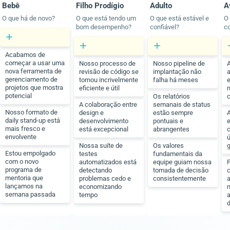
Bebê
Filho Prodígio
Adulto
A
O que há de novo?
O que está tendo um
O que está estável e
O
bom desempenho?
confiável?
c
Acabamos de
começar a usar uma
Nosso processo de
Nosso pipeline de
A
nova ferramenta de
revisão de código se
implantação não
a
gerenciamento de
tornou incrivelmente
falha há meses
projetos que mostra
eficiente e útil
m
potencial
Os relatórios
A colaboração entre
semanais de status
Nosso formato de
design e
estão sempre
daily stand-up está
desenvolvimento
pontuais e
mais fresco e
está excepcional
abrangentes
envolvente
ú
Nossa suíte de
Os valores
g
Estou empolgado
testes
fundamentais da
com o novo
automatizados está
equipe guiam nossa
programa de
detectando
tomada de decisão
mentoria que
problemas cedo e
consistentemente
a
lançamos na
economizando
semana passada
tempo