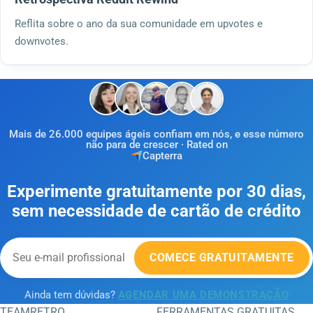
Reflita sobre o ano da sua comunidade em upvotes e
downvotes.
Mais de 26.000 equipes ágeis confiam em nós, e esse número
não para de crescer · Rated on
Capterra
Experimente gratuitamente por 30 dias,
sem necessidade de cartão de crédito
COMECE GRATUITAMENTE
Ainda tem dúvidas?
AGENDAR UMA DEMONSTRAÇÃO
TEAMRETRO
FERRAMENTAS GRATUITAS