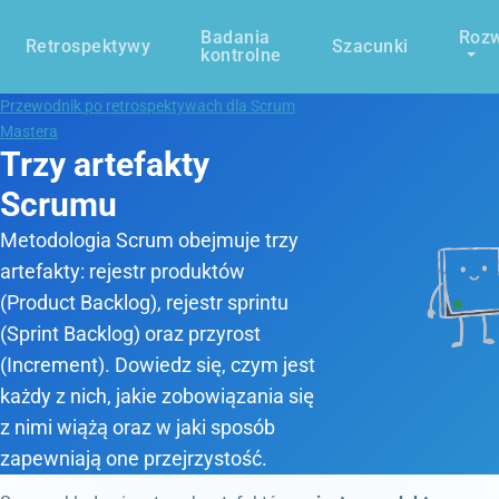
Badania
Rozw
Retrospektywy
Szacunki
kontrolne
Przewodnik po retrospektywach dla Scrum
Mastera
Trzy artefakty
Scrumu
Metodologia Scrum obejmuje trzy
artefakty: rejestr produktów
(Product Backlog), rejestr sprintu
(Sprint Backlog) oraz przyrost
(Increment). Dowiedz się, czym jest
każdy z nich, jakie zobowiązania się
z nimi wiążą oraz w jaki sposób
zapewniają one przejrzystość.