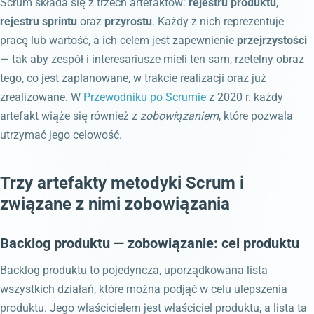
Scrum składa się z trzech artefaktów:
rejestru produktu
,
rejestru sprintu
oraz
przyrostu
. Każdy z nich reprezentuje
pracę lub wartość, a ich celem jest zapewnienie
przejrzystości
— tak aby zespół i interesariusze mieli ten sam, rzetelny obraz
tego, co jest zaplanowane, w trakcie realizacji oraz już
zrealizowane. W
Przewodniku po Scrumie
z 2020 r. każdy
artefakt wiąże się również z
zobowiązaniem
, które pozwala
utrzymać jego celowość.
Trzy artefakty metodyki Scrum i
związane z nimi zobowiązania
Backlog produktu — zobowiązanie: cel produktu
Backlog produktu to pojedyncza, uporządkowana lista
wszystkich działań, które można podjąć w celu ulepszenia
produktu. Jego właścicielem jest właściciel produktu, a lista ta