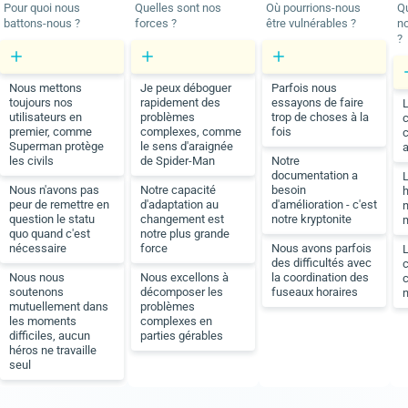
Pour quoi nous
Quelles sont nos
Où pourrions-nous
Qu
battons-nous ?
forces ?
être vulnérables ?
no
?
Nous mettons
Je peux déboguer
Parfois nous
toujours nos
rapidement des
essayons de faire
utilisateurs en
problèmes
trop de choses à la
c
premier, comme
complexes, comme
fois
Superman protège
le sens d'araignée
a
les civils
de Spider-Man
Notre
documentation a
Nous n'avons pas
Notre capacité
besoin
h
peur de remettre en
d'adaptation au
d'amélioration - c'est
n
question le statu
changement est
notre kryptonite
quo quand c'est
notre plus grande
nécessaire
force
Nous avons parfois
des difficultés avec
Nous nous
Nous excellons à
la coordination des
c
soutenons
décomposer les
fuseaux horaires
n
mutuellement dans
problèmes
les moments
complexes en
difficiles, aucun
parties gérables
héros ne travaille
seul