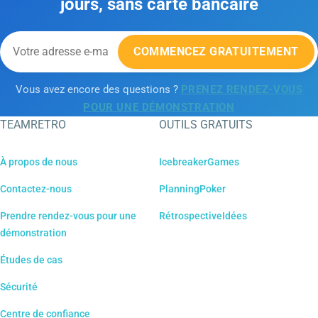
jours, sans carte bancaire
COMMENCEZ GRATUITEMENT
Vous avez encore des questions ?
PRENEZ RENDEZ-VOUS
POUR UNE DÉMONSTRATION
TEAMRETRO
OUTILS GRATUITS
À propos de nous
IcebreakerGames
Contactez-nous
PlanningPoker
Prendre rendez-vous pour une
RétrospectiveIdées
démonstration
Études de cas
Sécurité
Centre de confiance