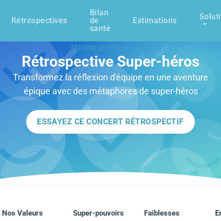
Bilan
Solut
Rétrospectives
de
Estimations
santé
Modèles de rétrospectives
Rétrospective Super-héros
Transformez la réflexion d'équipe en une aventure
épique avec des métaphores de super-héros
ESSAYEZ CE CONCERT RÉTROSPECTIF
Nos Valeurs
Super-pouvoirs
Faiblesses
E