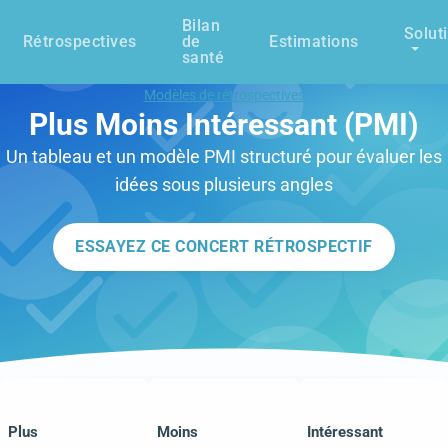
Bilan
Solut
Rétrospectives
de
Estimations
santé
Modèles de rétrospectives
Plus Moins Intéressant (PMI)
Un tableau et un modèle PMI structuré pour évaluer les
idées sous plusieurs angles
ESSAYEZ CE CONCERT RÉTROSPECTIF
Plus
Moins
Intéressant