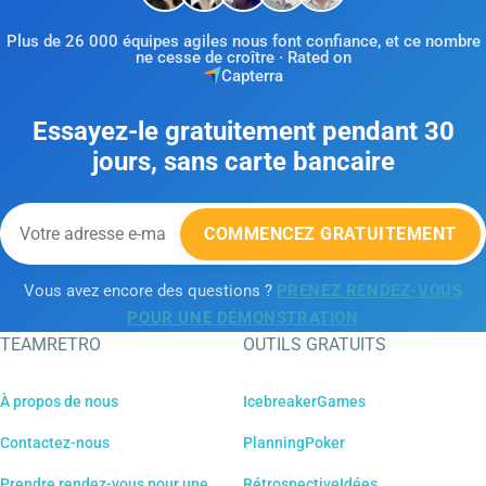
Plus de 26 000 équipes agiles nous font confiance, et ce nombre
ne cesse de croître · Rated on
Capterra
Essayez-le gratuitement pendant 30
jours, sans carte bancaire
COMMENCEZ GRATUITEMENT
Vous avez encore des questions ?
PRENEZ RENDEZ-VOUS
POUR UNE DÉMONSTRATION
TEAMRETRO
OUTILS GRATUITS
À propos de nous
IcebreakerGames
Contactez-nous
PlanningPoker
Prendre rendez-vous pour une
RétrospectiveIdées