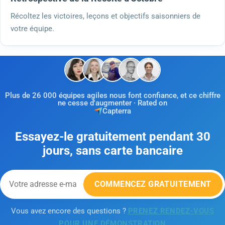
Récoltez les victoires, leçons et objectifs saisonniers de
votre équipe.
Plus de 26 000 équipes agiles nous font confiance, et ce chiffre
ne cesse d'augmenter · Rated on
Capterra
Essayez-le gratuitement pendant 30
jours, sans carte bancaire
COMMENCEZ GRATUITEMENT
Vous avez encore des questions ?
PRENEZ RENDEZ-VOUS
POUR UNE DÉMONSTRATION