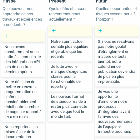
Passé
Présent
Futur
Que pouvons-nous
Quels défis et succès
Quelles opportunités et
apprendre de nos
rencontrons-nous
risques voyons-nous à
travaux et expériences
actuellement ?
l'horizon ?
précédents ?
Notre sprint actuel
Si nous ne résolvons
semble plus équilibré
pas notre goulot
Nous avons
et gérable que les
d'étranglement en
constamment sous-
récents.
matière de tests
estimé la complexité
bientôt, notre
des intégrations API
Je lutte avec le
calendrier de
lors de nos trois
manque d'exigences
publication deviendra
derniers sprints.
claires pour la
de plus en plus
fonctionnalité de
imprévisible.
Notre décision de
reporting.
mettre en œuvre la
Je vois une
programmation en
Le nouveau format
opportunité
binôme a
de standup m'aide à
d'améliorer notre
considérablement
rester plus connecté
processus
réduit notre nombre
avec ce que tout le
d'intégration avant
de bugs par rapport à
monde fait.
l'arrivée des
il y a six mois.
nouveaux membres
de l'équipe le
Nous reportons les
trimestre prochain.
mises à jour de la
documentation