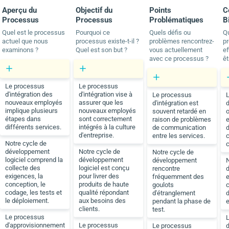
Aperçu du
Objectif du
Points
C
Processus
Processus
Problématiques
B
Quel est le processus
Pourquoi ce
Quels défis ou
Q
actuel que nous
processus existe-t-il ?
problèmes rencontrez-
p
examinons ?
Quel est son but ?
vous actuellement
ef
avec ce processus ?
êt
Le processus
Le processus
d'intégration des
d'intégration vise à
Le processus
nouveaux employés
assurer que les
d'intégration est
d
implique plusieurs
nouveaux employés
souvent retardé en
o
étapes dans
sont correctement
raison de problèmes
différents services.
intégrés à la culture
de communication
d'entreprise.
entre les services.
c
Notre cycle de
c
développement
Notre cycle de
Notre cycle de
logiciel comprend la
développement
développement
N
collecte des
logiciel est conçu
rencontre
exigences, la
pour livrer des
fréquemment des
e
conception, le
produits de haute
goulots
c
codage, les tests et
qualité répondant
d'étranglement
le déploiement.
aux besoins des
pendant la phase de
clients.
test.
Le processus
L
d'approvisionnement
Le processus
Le processus