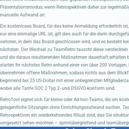
Präsentationsmodus; wenn Retrospektiven daher zur regelmäßi
manuelle Aufwand an.
Ein kostenloses Board, für das keine Anmeldung erforderlich ist
nur eine einmalige URL ist, gilt dies auch für die darin durchg
verloren, in dem das Board geschlossen wird, und es besteht ke
nächsten. Der Wechsel zu TeamRetro tauscht diese versteckten 
und die daraus resultierenden Maßnahmen dauerhaft erhalten bl
starten Ihr nächstes Retro anhand einer von über 200 Vorlagen,
übernehmen offene Maßnahmen, sodass nichts aus dem Blickfeld
beginnend bei 25 US-Dollar mit einer unbegrenzten Mitgliederz
wobei alle Tarife SOC 2 Typ 2- und DSGVO-konform sind.
RetroTool eignet sich für kleine oder Ad-hoc-Teams, die ein kost
gelegentliche Sitzungen ohne Einrichtungsaufwand suchen. Tea
Retrospektiven ein wiederkehrendes Ritual sind, das Sie struk
umgesetzt sehen möchten – sprintübergreifend und teamübergr