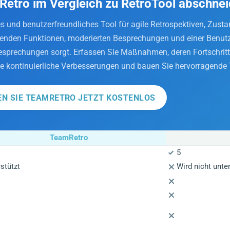
Retro im Vergleich zu RetroTool abschnei
es und benutzerfreundliches Tool für agile Retrospektiven, Zus
enden Funktionen, moderierten Besprechungen und einer Benutz
Besprechungen sorgt. Erfassen Sie Maßnahmen, deren Fortschritt
Sie kontinuierliche Verbesserungen und bauen Sie hervorragende
EN SIE TEAMRETRO JETZT KOSTENLOS
TeamRetro
5
stützt
Wird nicht unter