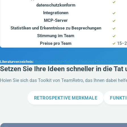
datenschutzkonform
Integrationen
MCP-Server
Statistiken und Erkenntnisse zu Besprechungen
Stimmung im Team
Preise pro Team
15–2
Literaturverzeichnis:
RetroTool pricing
·
RetroTool features
·
RetroTool privacy p
Setzen Sie Ihre Ideen schneller in die Tat
Holen Sie sich das Toolkit von TeamRetro, das Ihnen dabei helf
RETROSPEKTIVE MERKMALE
FUNKT