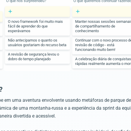
O que nos surpreendeu?
O que queremos continuar fazend
O novo framework foi muito mais
Manter nossas sessões semanai
fácil de aprender do que
de compartilhamento de
esperávamos
conhecimento
Não antecipamos o quanto os
Continuar com o novo processo d
usuários gostariam do recurso beta
revisão de código - está
funcionando muito bem!
A revisão de segurança levou o
dobro do tempo planejado
A celebração diária de conquista
rápidas realmente aumenta o mor
?
pe em uma aventura envolvente usando metáforas de parque de 
nâmica de uma montanha-russa e a experiência da sprint da equi
neira divertida e acessível.