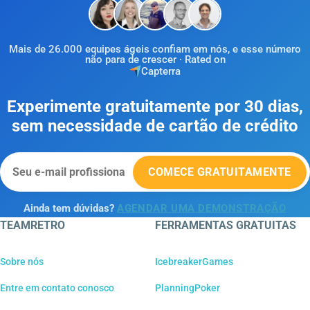
Mais de 26.000 equipes ágeis confiam em nós, e esse número
não para de crescer · Rated on
Capterra
Experimente gratuitamente por 30 dias,
sem necessidade de cartão de crédito
COMECE GRATUITAMENTE
Ainda tem dúvidas?
AGENDAR UMA DEMONSTRAÇÃO
TEAMRETRO
FERRAMENTAS GRATUITAS
Sobre nós
IcebreakerGames
Entre em contato conosco
PlanningPoker