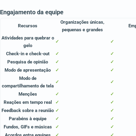
Engajamento da equipe
Organizações únicas,
Recursos
Em
pequenas e grandes
Atividades para quebrar o
✓
✓
gelo
Check-in e check-out
✓
✓
Pesquisa de opinião
✓
✓
Modo de apresentação
✓
✓
Modo de
✓
✓
compartilhamento de tela
Menções
✓
✓
Reações em tempo real
✓
✓
Feedback sobre a reunião
✓
✓
Parabéns à equipe
✓
✓
Fundos, GIFs e músicas
✓
✓
Acordos entre equipes
✓
✓