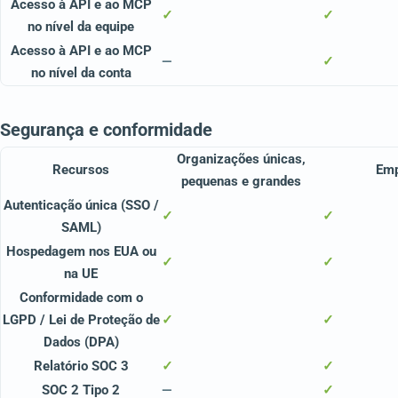
Acesso à API e ao MCP
✓
✓
no nível da equipe
Acesso à API e ao MCP
—
✓
no nível da conta
Segurança e conformidade
Organizações únicas,
Recursos
Em
pequenas e grandes
Autenticação única (SSO /
✓
✓
SAML)
Hospedagem nos EUA ou
✓
✓
na UE
Conformidade com o
LGPD / Lei de Proteção de
✓
✓
Dados (DPA)
Relatório SOC 3
✓
✓
SOC 2 Tipo 2
—
✓